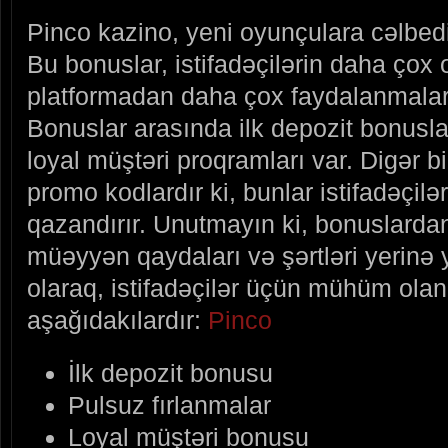
Pinco kazino, yeni oyunçulara cəlbedi
Bu bonuslar, istifadəçilərin daha ço
platformadan daha çox faydalanmalar
Bonuslar arasında ilk depozit bonuslar
loyal müştəri proqramları var. Digər b
promo kodlardır ki, bunlar istifadəçil
qazandırır. Unutmayın ki, bonuslard
müəyyən qaydaları və şərtləri yerinə 
olaraq, istifadəçilər üçün mühüm olan
aşağıdakılardır:
Pinco
İlk depozit bonusu
Pulsuz fırlanmalar
Loyal müştəri bonusu