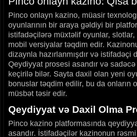
Pinco onlayn kazino: Qısa b
Pinco onlayn kazino, müasir texnolog
oyunlarının bir araya gəldiyi bir platf
istifadəçilərə müxtəlif oyunlar, slotlar,
mobil versiyalar təqdim edir. Kazinon
dizaynla hazırlanmışdır və istifadəçi d
Qeydiyyat prosesi asandır və sadəcə 
keçirilə bilər. Sayta daxil olan yeni o
bonuslar təqdim edilir, bu da onların 
müsbət təsir edir.
Qeydiyyat və Daxil Olma Pr
Pinco kazino platformasında qeydiyy
asandır. İstifadəçilər kazinonun rəsmi