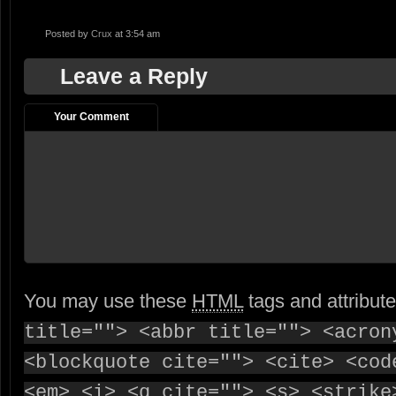
Posted by
Crux
at 3:54 am
Leave a Reply
Your Comment
You may use these
HTML
tags and attribut
title=""> <abbr title=""> <acron
<blockquote cite=""> <cite> <cod
<em> <i> <q cite=""> <s> <strike