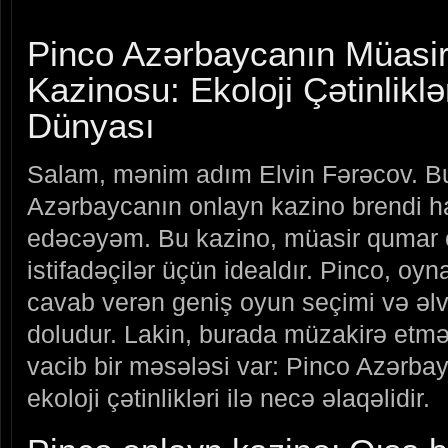
Pinco Azərbaycanın Müasi
Kazinosu: Ekoloji Çətinlik
Dünyası
Salam, mənim adım Elvin Fərəcov. B
Azərbaycanın onlayn kazino brendi 
edəcəyəm. Bu kazino, müasir qumar o
istifadəçilər üçün idealdır. Pinco, oyn
cavab verən geniş oyun seçimi və əlve
doludur. Lakin, burada müzakirə etm
vacib bir məsələsi var: Pinco Azərba
ekoloji çətinlikləri ilə necə əlaqəlidir.