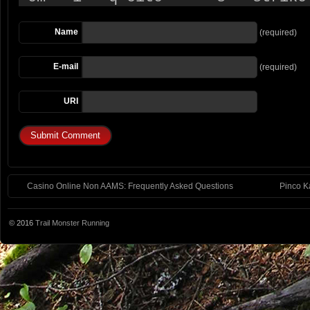
Name
(required)
E-mail
(required)
URI
Casino Online Non AAMS: Frequently Asked Questions
Pinco K
© 2016
Trail Monster Running