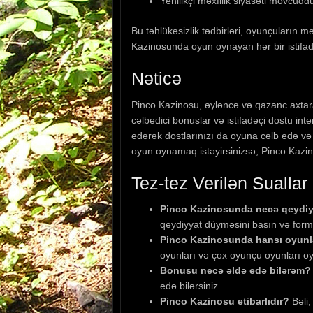
Yenilikçi məxfilik siyasəti mövcuddu
Bu təhlükəsizlik tədbirləri, oyunçuların mə
Kazinosunda oyun oynayan hər bir istifadəçi
Nəticə
Pinco Kazinosu, əyləncə və qazanc axtar
cəlbedici bonuslar və istifadəçi dostu int
edərək dostlarınızı da oyuna cəlb edə və 
oyun oynamaq istəyirsinizsə, Pinco Kazin
Tez-tez Verilən Suallar
Pinco Kazinosunda necə qeydiy
qeydiyyat düyməsini basın və form
Pinco Kazinosunda hansı oyunl
oyunları və çox oyunçu oyunları oy
Bonusu necə əldə edə bilərəm?
edə bilərsiniz.
Pinco Kazinosu etibarlıdır?
Bəli,