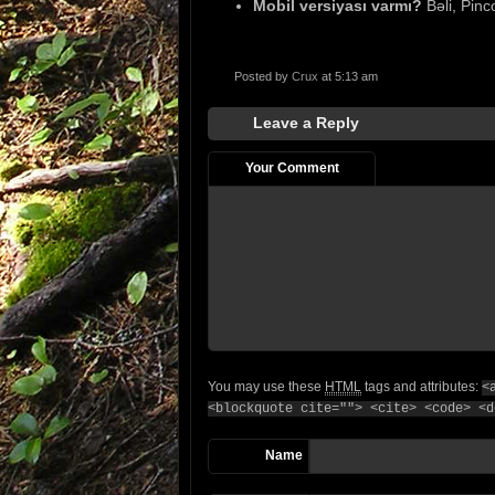
Mobil versiyası varmı?
Bəli, Pinc
Posted by
Crux
at 5:13 am
Leave a Reply
Your Comment
You may use these
HTML
tags and attributes:
<
<blockquote cite=""> <cite> <code> <d
Name