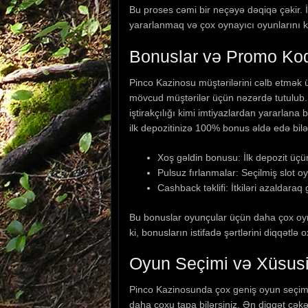
Bu proses cəmi bir neçəyə dəqiqə çəkir. 
yararlanmaq və çox oynayıcı oyunlarını k
Bonuslar və Promo Ko
Pinco Kazinosu müştərilərini cəlb etmək ü
mövcud müştərilər üçün nəzərdə tutulub. İs
iştirakçılığı kimi imtiyazlardan yararlana 
ilk depozitinizə 100% bonus əldə edə bilə
Xoş gəldin bonusu: İlk depozit üçü
Pulsuz fırlanmalar: Seçilmiş slot o
Cashback təklifi: İtkiləri azaldaraq
Bu bonuslar oyunçular üçün daha çox oy
ki, bonusların istifadə şərtlərini diqqətlə 
Oyun Seçimi və Xüsusi
Pinco Kazinosunda çox geniş oyun seçimi
daha çoxu tapa bilərsiniz. Ən diqqət çəkə