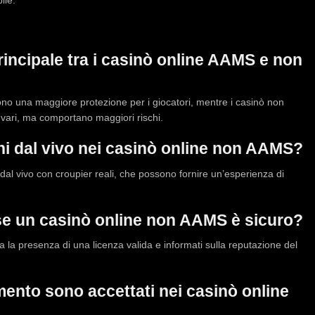
ile.
principale tra i casinò online AAMS e non
no una maggiore protezione per i giocatori, mentre i casinò non
vari, ma comportano maggiori rischi.
hi dal vivo nei casinò online non AAMS?
dal vivo con croupier reali, che possono fornire un’esperienza di
e un casinò online non AAMS è sicuro?
ica la presenza di una licenza valida e informati sulla reputazione del
mento sono accettati nei casinò online