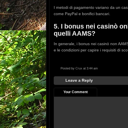
I metodi di pagamento variano da un casinò
come PayPal e bonifici bancari.
5. I bonus nei casinò o
quelli AAMS?
In generale, i bonus nei casinò non AAMS
e le condizioni per capire i requisiti di 
Posted by
Crux
at 3:44 am
Leave a Reply
Your Comment