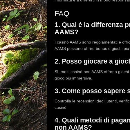
informata e a divertirti in modo responsab
FAQ
1. Qual è la differenza 
AAMS?
I casinò AAMS sono regolamentati e offro
AAMS possono offrire bonus e giochi più 
2. Posso giocare a gioc
Sì, molti casinò non AAMS offrono giochi 
gioco più immersiva.
3. Come posso sapere s
Controlla le recensioni degli utenti, verif
casinò.
4. Quali metodi di paga
non AAMS?