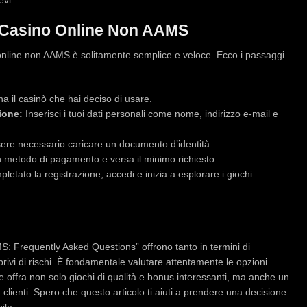
evi.
n Casino Online Non AAMS
ò online non AAMS è solitamente semplice e veloce. Ecco i passaggi
a il casinò che hai deciso di usare.
ione:
Inserisci i tuoi dati personali come nome, indirizzo e-mail e
re necessario caricare un documento d’identità.
 metodo di pagamento e versa il minimo richiesto.
etato la registrazione, accedi e inizia a esplorare i giochi
S: Frequently Asked Questions” offrono tanto in termini di
rivi di rischi. È fondamentale valutare attentamente le opzioni
he offra non solo giochi di qualità e bonus interessanti, ma anche un
 clienti. Spero che questo articolo ti aiuti a prendere una decisione