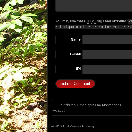
You may use these
HTML
tags and attributes:
<
<blockquote cite=""> <cite> <code> <d
Name
E-mail
URI
Jak získat 30 free spins na Mostbet bez
vkladu?
© 2016
Trail Monster Running