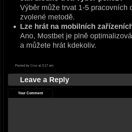
Výběr může trvat 1-5 pracovních d
zvolené metodě.
Lze hrát na mobilních zařízeníc
Ano, Mostbet je plně optimalizová
a můžete hrát kdekoliv.
Posted by
Crux
at 3:17 am
Leave a Reply
Your Comment