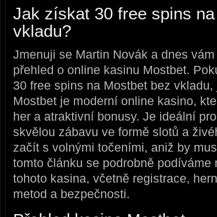
Jak získat 30 free spins n
vkladu?
Jmenuji se Martin Novák a dnes vám 
přehled o online kasinu Mostbet. Poku
30 free spins na Mostbet bez vkladu,
Mostbet je moderní online kasino, kte
her a atraktivní bonusy. Je ideální pro
skvělou zábavu ve formě slotů a živéh
začít s volnými točeními, aniž by mus
tomto článku se podrobně podíváme 
tohoto kasina, včetně registrace, her
metod a bezpečnosti.