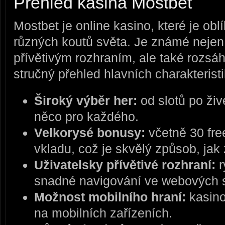
Přehled kasina Mostbet
Mostbet je online kasino, které je obl
různých koutů světa. Je známé nejen
přívětivým rozhraním, ale také rozsáh
stručný přehled hlavních charakterist
Široký výběr her:
od slotů po ži
něco pro každého.
Velkorysé bonusy:
včetně 30 fre
vkladu, což je skvělý způsob, jak z
Uživatelsky přívětivé rozhraní:
r
snadné navigování ve webových 
Možnost mobilního hraní:
kasino
na mobilních zařízeních.