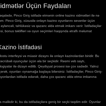
Xidmətlər Üçün Faydaları
də, Pinco Giriş istifadə etmənin online kazino xidmətləri ilə nə
m. Pinco Giriş, xüsusilə onlayn kazino oyunlarını sevənlər üçün
əyləncəli, təhlükəsiz və qazanc əldə etmək imkanı verir. İstifadəçilər
si, bonus təklifləri və oyun seçimləri haqqında ətraflı məlumat
azino İstifadəsi
dostu interfeysi və müasir dizaynı ilə onlayn kazinolardan biridir. Bu
crübəli oyunçular üçün əla bir seçkidir. Rəsmi veb saytı,
logiyalar ilə dizayn edilib. Qeydiyyat prosesi isə çox sadədir. Yalnız
rək, oyunları oynamağa başlaya bilərsiniz. İstifadəçilər, Pinco Giriş-
osyonlardan istifadə edərək, daha çox qazanc əldə etmə imkanına
 malikdir ki, bu da istifadəçilərə geniş bir seçki təqdim edir. Oyunlar