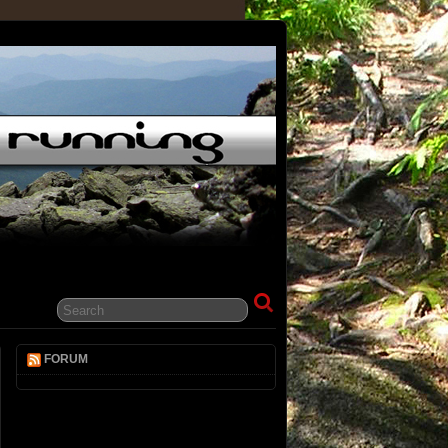
FORUM