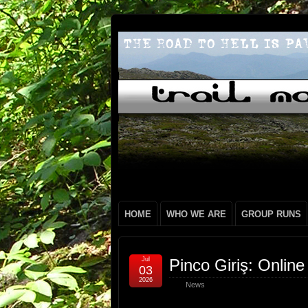
HOME
WHO WE ARE
GROUP RUNS
Jul
Pinco Giriş: Onlin
03
2026
News