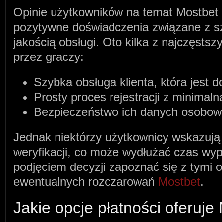
Opinie użytkowników na temat Mostbet 
pozytywne doświadczenia związane z szy
jakością obsługi. Oto kilka z najczęst
przez graczy:
Szybka obsługa klienta, która jest d
Prosty proces rejestracji z minimaln
Bezpieczeństwo ich danych osobowy
Jednak niektórzy użytkownicy wskazują
weryfikacji, co może wydłużać czas wyp
podjęciem decyzji zapoznać się z tymi o
ewentualnych rozczarowań
Mostbet
.
Jakie opcje płatności oferuje