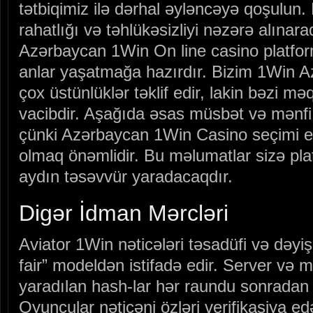
tətbiqimiz ilə dərhal əyləncəyə qoşulun.
rahatlığı və təhlükəsizliyi nəzərə alınar
Azərbaycan 1Win On line casino platfo
anlar yaşatmağa hazırdır. Bizim 1Win Az
çox üstünlüklər təklif edir, lakin bəzi 
vacibdir. Aşağıda əsas müsbət və mənfi t
çünki Azərbaycan 1Win Casino seçimi e
olmaq önəmlidir. Bu məlumatlar sizə p
aydın təsəvvür yaradacaqdır.
Digər İdman Mərcləri
Aviator 1Win nəticələri təsadüfi və dəyi
fair” modeldən istifadə edir. Server və 
yaradılan hash-lar hər raundu sonradan
Oyunçular nəticəni özləri verifikasiya edə 