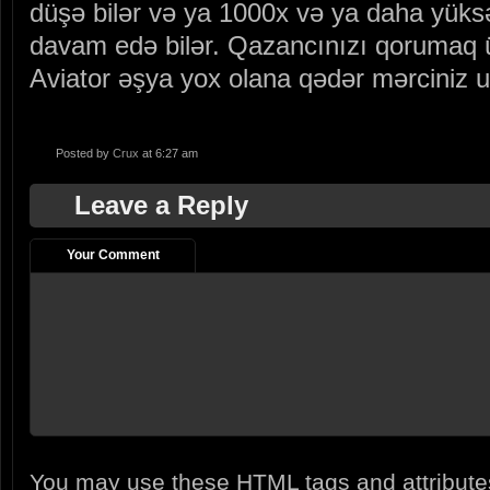
düşə bilər və ya 1000x və ya daha yük
davam edə bilər. Qazancınızı qorumaq 
Aviator əşya yox olana qədər mərciniz 
Posted by
Crux
at 6:27 am
Leave a Reply
Your Comment
You may use these
HTML
tags and attribut