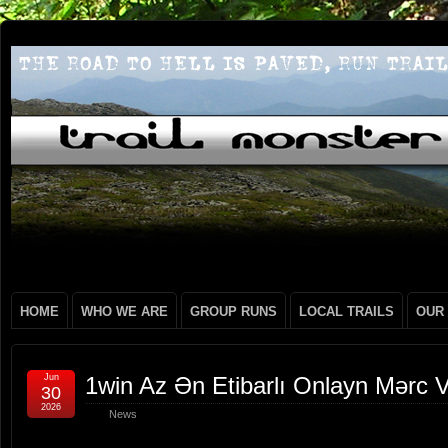
HOME
WHO WE ARE
GROUP RUNS
LOCAL TRAILS
OUR
Jun
1win Az Ən Etibarlı Onlayn Mərc 
30
2026
News