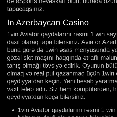
də eSports həvəskarı olun, burada özün
tapacaqsınız.
In Azerbaycan Casino
1vin Aviator qaydalarını rəsmi 1 win s
daxil olaraq tapa bilərsiniz. Aviator Az
buna görə də 1win əsas menyusunda yer
gözəl slot maşını haqqında ətraflı məlum
tanış olmağı tövsiyə edirik. Oyunun bütü
olmaq və real pul qazanmaq üçün 1win 
qeydiyyatdan keçin. Yeni hesab yarat
vaxt tələb edir. Siz həm kompüterdən,
qeydiyyatdan keçə bilərsiniz.
1vin Aviator qaydalarını rəsmi 1 wi