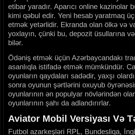
etibar yaradır. Aparıcı online kazinolar 
kimi qəbul edir. Yeni hesab yaratmaq üçü
etmək yetərlidir. Ekranda olan ölkə və v
yoxlayın, çünki bu, depozit üsullarına v
bilər.
Ödəniş etmək üçün Azərbaycandakı tradi
asanlıqla istifadə etmək mümkündür. Can
oyunların qaydaları sadədir, yaxşı olardı
sonra oyunun şərtlərini oxuyub öyrənəsin
oyunlarının ən populyar növlərindən olan
oyunlarının şahı da adlandırırlar.
Aviator Mobil Versiyası Və T
Futbol azarkeşləri RPL, Bundesliqa, İngi