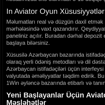
In Aviator Oyun Xüsusiyyətlər
Məlumatları real və düzgün daxil etmə
mərhələsində vaxt qazandırır. Qeydiyya
paneliniz açılır. Buradan dərhal depozit
başlaya bilərsiniz.
Xüsusilə Azərbaycan bazarında istifadəçi
olaraq yerli ödəniş metodları və dil dəstə
Azərbaycan istifadəçiləri üçün interfeysi 
valyutada əməliyyatlar təqdim edirik. 
1Win əyləncə bazarında etibarlı və tanın
Yeni Başlayanlar Üçün Aviat
Məsləhətlər