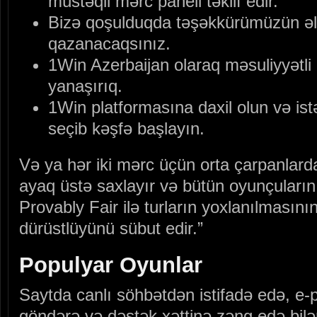
müstəqil mərc paneli təklif edir.
Bizə qoşulduqda təşəkkürümüzün əl
qazanacaqsınız.
1Win Azerbaijan olaraq məsuliyyətli 
yanaşırıq.
1Win platformasına daxil olun və is
seçib kəşfə başlayın.
Və ya hər iki mərc üçün orta çarpanlar
ayaq üstə saxlayır və bütün oyunçuların 
Provably Fair ilə turların yoxlanılmasını
dürüstlüyünü sübut edir.”
Populyar Oyunlar
Saytda canlı söhbətdən istifadə edə, e-po
göndərə və dəstək xəttinə zəng edə bilə