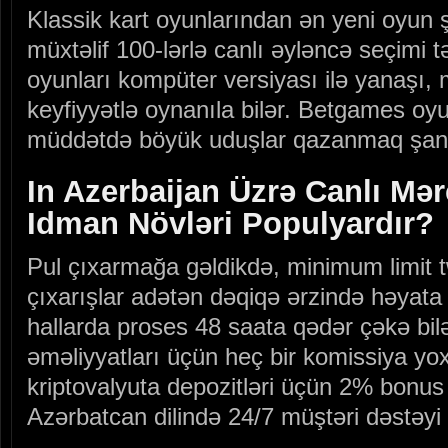
Klassik kart oyunlarından ən yeni oyun
müxtəlif 100-lərlə canlı əyləncə seçimi tə
oyunları kompüter versiyası ilə yanaşı, 
keyfiyyətlə oynanıla bilər. Betgames oyu
müddətdə böyük uduşlar qazanmaq şansı
In Azerbaijan Üzrə Canlı Mə
Idman Növləri Populyardır?
Pul çıxarmağa gəldikdə, minimum limit t
çıxarışlar adətən dəqiqə ərzində həyata k
hallarda proses 48 saata qədər çəkə bil
əməliyyatları üçün heç bir komissiya yox
kriptovalyuta depozitləri üçün 2% bonus 
Azərbatcan dilində 24/7 müştəri dəstəyi 