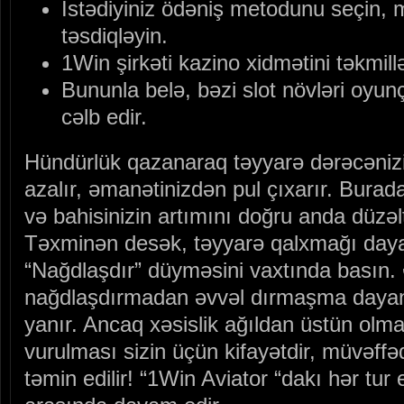
İstədiyiniz ödəniş metodunu seçin, m
təsdiqləyin.
1Win şirkəti kazino xidmətini təkmil
Bununla belə, bəzi slot növləri oyun
cəlb edir.
Hündürlük qazanaraq təyyarə dərəcənizin 
azalır, əmanətinizdən pul çıxarır. Bur
və bahisinizin artımını doğru anda düzə
Təxminən desək, təyyarə qalxmağı day
“Nağdlaşdır” düyməsini vaxtında basın. 
nağdlaşdırmadan əvvəl dırmaşma dayan
yanır. Ancaq xəsislik ağıldan üstün olm
vurulması sizin üçün kifayətdir, müvəf
təmin edilir! “1Win Aviator “dakı hər tur 