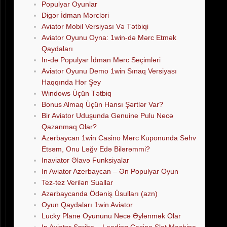
Populyar Oyunlar
Digər İdman Mərcləri
Aviator Mobil Versiyası Və Tətbiqi
Aviator Oyunu Oyna: 1win-də Mərc Etmək
Qaydaları
In-də Populyar İdman Mərc Seçimləri
Aviator Oyunu Demo 1win Sınaq Versiyası
Haqqında Hər Şey
Windows Üçün Tətbiq
Bonus Almaq Üçün Hansı Şərtlər Var?
Bir Aviator Uduşunda Genuine Pulu Necə
Qazanmaq Olar?
Azərbaycan 1win Casino Mərc Kuponunda Səhv
Etsəm, Onu Ləğv Edə Bilərəmmi?
Inaviator Əlavə Funksiyalar
In Aviator Azerbaycan – Ən Populyar Oyun
Tez-tez Verilən Suallar
Azərbaycanda Ödəniş Üsulları (azn)
Oyun Qaydaları 1win Aviator
Lucky Plane Oyununu Necə Əylənmək Olar
In Aviator Spribe – Leading Casino Slot Machine