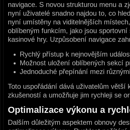
navigace. S novou strukturou menu a z
nyní uživatelé snadno najdou to, co hled
nyní umístěny na viditelnějších místech
oblíbeným funkcím, jako jsou sportovní s
kasinové hry. Uzpůsobení navigace zahr
Rychlý přístup k nejnovějším událo
Možnost uložení oblíbených sekcí pr
Jednoduché přepínání mezi různými
Toto uspořádání dává uživatelům větší k
zkušeností a umožňuje jim rychleji se ori
Optimalizace výkonu a rychl
Dalším důležitým aspektem obnovy desi