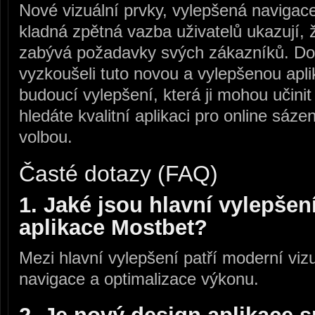
Nové vizuální prvky, vylepšená navigac
kladná zpětná vazba uživatelů ukazují,
zabývá požadavky svých zákazníků. D
vyzkoušeli tuto novou a vylepšenou aplika
budoucí vylepšení, která ji mohou učinit
hledáte kvalitní aplikaci pro online sáze
volbou.
Časté dotazy (FAQ)
1. Jaké jsou hlavní vylepšen
aplikace Mostbet?
Mezi hlavní vylepšení patří moderní viz
navigace a optimalizace výkonu.