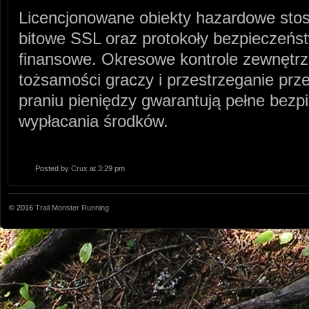
Licencjonowane obiekty hazardowe stos
bitowe SSL oraz protokoły bezpieczeńs
finansowe. Okresowe kontrole zewnętrz
tożsamości graczy i przestrzeganie prz
praniu pieniędzy gwarantują pełne bezp
wypłacania środków.
Posted by
Crux
at 3:29 pm
© 2016
Trail Monster Running