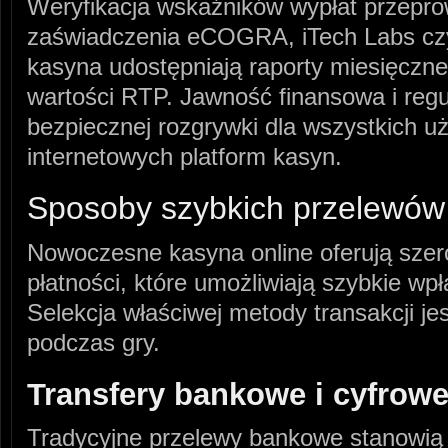
Weryfikacja wskaźników wypłat przepro
zaświadczenia eCOGRA, iTech Labs cz
kasyna udostępniają raporty miesięczn
wartości RTP. Jawność finansowa i regu
bezpiecznej rozgrywki dla wszystkich 
internetowych platform kasyn.
Sposoby szybkich przelewów
Nowoczesne kasyna online oferują szer
płatności, które umożliwiają szybkie wpł
Selekcja właściwej metody transakcji je
podczas gry.
Transfery bankowe i cyfrowe
Tradycyjne przelewy bankowe stanowią 