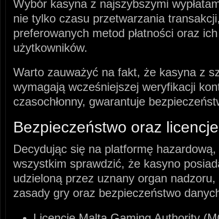
Wybór kasyna z najszybszymi wypłata
nie tylko czasu przetwarzania transakcji
preferowanych metod płatności oraz ich
użytkowników.
Warto zauważyć na fakt, że kasyna z s
wymagają wcześniejszej weryfikacji kon
czasochłonny, gwarantuje bezpieczeńst
Bezpieczeństwo oraz licencj
Decydując się na platformę hazardową,
wszystkim sprawdzić, że kasyno posiad
udzieloną przez uznany organ nadzoru,
zasady gry oraz bezpieczeństwo danych
Licencje Malta Gaming Authority (