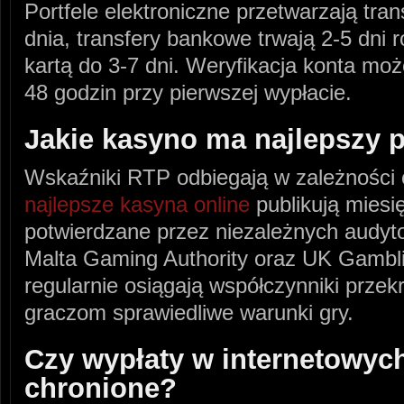
Portfele elektroniczne przetwarzają tra
dnia, transfery bankowe trwają 2-5 dni 
kartą do 3-7 dni. Weryfikacja konta mo
48 godzin przy pierwszej wypłacie.
Jakie kasyno ma najlepszy 
Wskaźniki RTP odbiegają w zależności o
najlepsze kasyna online
publikują miesi
potwierdzane przez niezależnych audyto
Malta Gaming Authority oraz UK Gamb
regularnie osiągają współczynniki przek
graczom sprawiedliwe warunki gry.
Czy wypłaty w internetowyc
chronione?