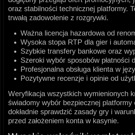
oraz stabilności technicznej platformy.
trwałą zadowolenie z rozgrywki.
Ważna licencja hazardowa od renom
Wysoka stopa RTP dla gier i autom
Szybkie transfery bankowe oraz wy
Szeroki wybór sposobów płatności 
Profesjonalna obsługa klienta w jęz
Pozytywne recenzje i opinie od uży
Weryfikacja wszystkich wymienionych k
świadomy wybór bezpiecznej platformy 
dokładnie sprawdzić zasady gry i waru
przed założeniem konta w kasynie.