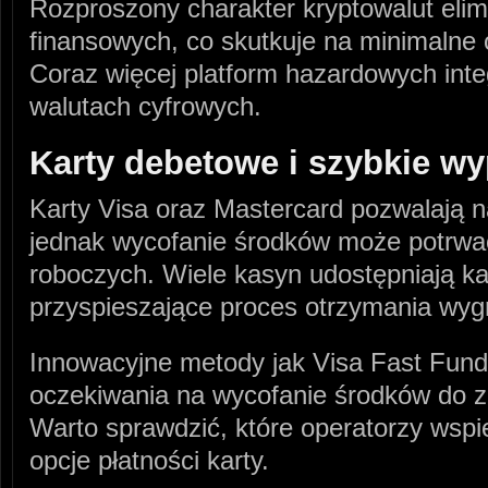
Rozproszony charakter kryptowalut elim
finansowych, co skutkuje na minimalne 
Coraz więcej platform hazardowych inte
walutach cyfrowych.
Karty debetowe i szybkie wy
Karty Visa oraz Mastercard pozwalają n
jednak wycofanie środków może potrwać
roboczych. Wiele kasyn udostępniają ka
przyspieszające proces otrzymania wyg
Innowacyjne metody jak Visa Fast Fund
oczekiwania na wycofanie środków do za
Warto sprawdzić, które operatorzy wsp
opcje płatności karty.