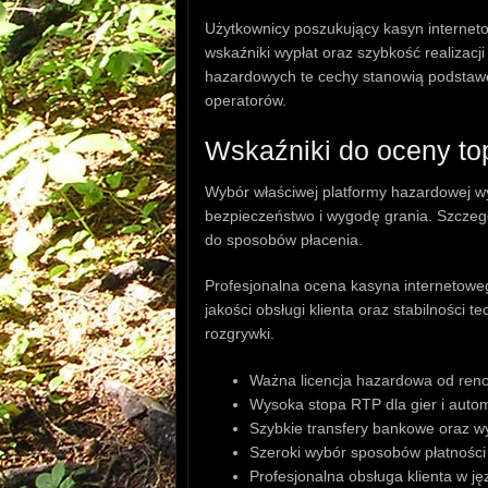
Użytkownicy poszukujący kasyn internet
wskaźniki wypłat oraz szybkość realizac
hazardowych te cechy stanowią podstawę
operatorów.
Wskaźniki do oceny to
Wybór właściwej platformy hazardowej wy
bezpieczeństwo i wygodę grania. Szczegól
do sposobów płacenia.
Profesjonalna ocena kasyna internetowe
jakości obsługi klienta oraz stabilności 
rozgrywki.
Ważna licencja hazardowa od reno
Wysoka stopa RTP dla gier i auto
Szybkie transfery bankowe oraz w
Szeroki wybór sposobów płatności
Profesjonalna obsługa klienta w ję