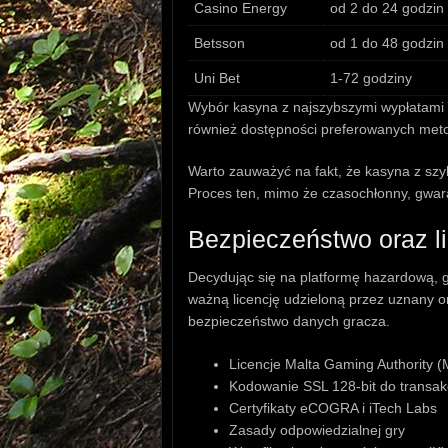
Casino Energy
od 2 do 24 godzin
Betsson
od 1 do 48 godzin
Uni Bet
1-72 godziny
Wybór kasyna z najszybszymi wypłatami w
również dostępności preferowanych metod
Warto zauważyć na fakt, że kasyna z szy
Proces ten, mimo że czasochłonny, gwar
Bezpieczeństwo oraz l
Decydując się na platformę hazardową, 
ważną licencję udzieloną przez uznany o
bezpieczeństwo danych gracza.
Licencje Malta Gaming Authority 
Kodowanie SSL 128-bit do transakc
Certyfikaty eCOGRA i iTech Labs
Zasady odpowiedzialnej gry