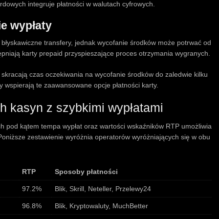
rdowych integruje płatności w walutach cyfrowych.
ie wypłaty
 błyskawiczne transfery, jednak wycofanie środków może potrwać od
ępniają karty prepaid przyspieszające proces otrzymania wygranych.
skracają czas oczekiwania na wycofanie środków do zaledwie kilku
y wspierają te zaawansowane opcje płatności karty.
h kasyn z szybkimi wypłatami
ch pod kątem tempa wypłat oraz wartości wskaźników RTP umożliwia
niższe zestawienie wyróżnia operatorów wyróżniających się w obu
RTP
Sposoby płatności
97.2%
Blik, Skrill, Neteller, Przelewy24
96.8%
Blik, Kryptowaluty, MuchBetter