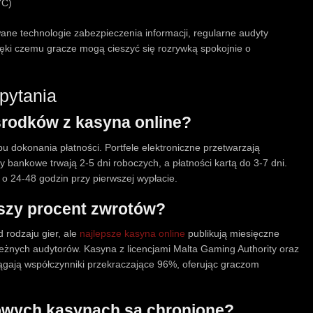
YC)
e technologie zabezpieczenia informacji, regularne audyty
zięki czemu gracze mogą cieszyć się rozrywką spokojnie o
pytania
 środków z kasyna online?
u dokonania płatności. Portfele elektroniczne przetwarzają
y bankowe trwają 2-5 dni roboczych, a płatności kartą do 3-7 dni.
o 24-48 godzin przy pierwszej wypłacie.
pszy procent zwrotów?
 rodzaju gier, ale
najlepsze kasyna online
publikują miesięczne
leżnych audytorów. Kasyna z licencjami Malta Gaming Authority oraz
gają współczynniki przekraczające 96%, oferując graczom
towych kasynach są chronione?