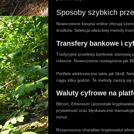
Sposoby szybkich prz
Nowoczesne kasyna online oferują szeroki
środków. Selekcja właściwej metody trans
Transfery bankowe i cy
Tradycyjne przelewy bankowe stanowią po
robocze. Nowoczesne rozwiązania jak Bli
Portfele elektroniczne takie jak Skrill, 
ciągu kilku godzin. Te metody cieszą s
Waluty cyfrowe na pla
Bitcoin, Ethereum i pozostałe kryptowalu
prywatność oraz błyskawiczne transakcje
minut.
Rozproszony charakter kryptowalut elimi