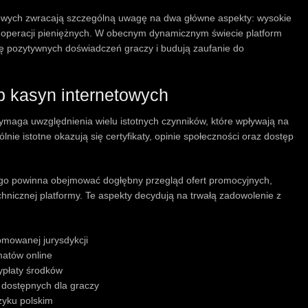
owych zwracają szczególną uwagę na dwa główne aspekty: wysokie
ji operacji pieniężnych. W obecnym dynamicznym świecie platform
 pozytywnych doświadczeń graczy i budują zaufanie do
p kasyn internetowych
maga uwzględnienia wielu istotnych czynników, które wpływają na
nie istotne okazują się certyfikaty, opinie społeczności oraz dostęp
go powinna obejmować dogłębny przegląd ofert promocyjnych,
technicznej platformy. Te aspekty decydują na trwałą zadowolenie z
mowanej jurysdykcji
matów online
ypłaty środków
 dostępnych dla graczy
zyku polskim