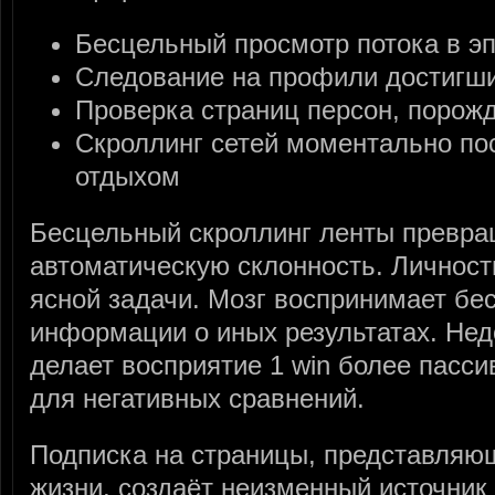
Бесцельный просмотр потока в эп
Следование на профили достигш
Проверка страниц персон, порож
Скроллинг сетей моментально по
отдыхом
Бесцельный скроллинг ленты превра
автоматическую склонность. Личност
ясной задачи. Мозг воспринимает б
информации о иных результатах. Нед
делает восприятие 1 win более пас
для негативных сравнений.
Подписка на страницы, представляю
жизни, создаёт неизменный источник