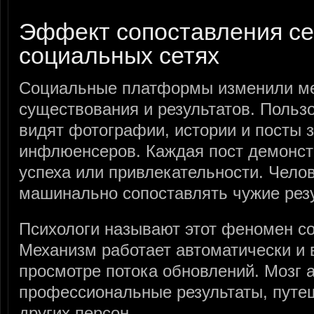
Эффект сопоставления се
социальных сетях
Социальные платформы изменили ме
существования и результатов. Польз
видят фотографии, истории и посты 
инфлюенсеров. Каждая пост демонст
успеха или привлекательности. Чело
машинально сопоставлять чужие резу
Психологи называют этот феномен с
Механизм работает автоматически и 
просмотре потока обновлений. Мозг 
профессиональные результаты, путе
других персон.