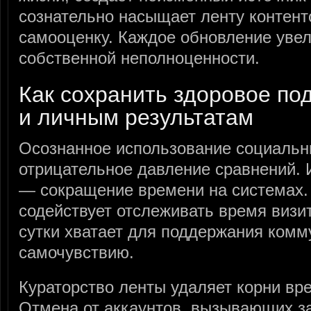
сознательно насыщает ленту контен
самооценку. Каждое обновление увел
собственной неполноценности.
Как сохранить здоровое по
и личным результатам
Осознанное использование социальн
отрицательное давление сравнений.
— сокращение времени на системах.
содействует отслеживать время визи
сутки хватает для поддержания комм
самочувствию.
Кураторство ленты удаляет корни вр
Отмена от аккаунтов, вызывающих за