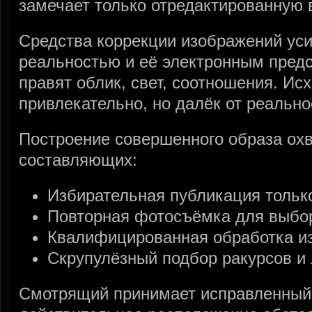
замечает только отредактированную 
Средства коррекции изображений ус
реальностью и её электронным пред
правят облик, свет, соотношения. Ис
привлекательно, но далёк от реально
Построение совершенного образа охв
составляющих:
Избирательная публикация тольк
Повторная фотосъёмка для выбор
Квалифицированная обработка и
Скрупулёзный подбор ракурсов и
Смотрящий принимает исправленный 