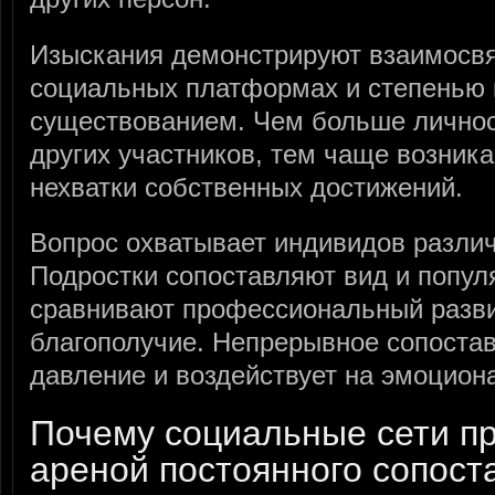
Изыскания демонстрируют взаимосв
социальных платформах и степенью 
существованием. Чем больше личнос
других участников, тем чаще возник
нехватки собственных достижений.
Вопрос охватывает индивидов различ
Подростки сопоставляют вид и попул
сравнивают профессиональный разви
благополучие. Непрерывное сопоста
давление и воздействует на эмоцион
Почему социальные сети п
ареной постоянного сопост