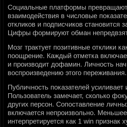
Социальные платформы превращают
взаимодействия в числовые показате
откликов и подписчиков становится з
Цифры формируют обман непредвзят
Мозг трактует позитивные отклики ка
поощрение. Каждый отметка включа
и производит дофамин. Личность нач
воспроизведению этого переживания.
Публичность показателей усиливает 
Пользователь замечает, сколько фок
других персон. Сопоставление личны
включается непроизвольно. Меньшее
интерпретируется как 1 win признак 