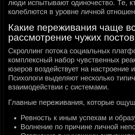
люди испытывают одиночество. Те, кт
колеблются в уровне личной отношен
Какие переживания чаще в
рассмотрение чужих постов
Скроллинг потока социальных платф
комплексный набор чувственных реак
юзеров воздействует на настроение
Психологи выделяют несколько типич
взаимодействии с системами.
Главные переживания, которые ощу
Ревность к иным успехам и обра
Волнение по причине личной неп