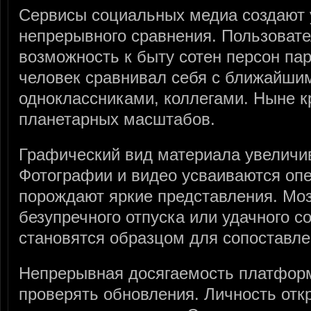
Сервисы социальных медиа создают 
непрерывного сравнения. Пользовате
возможность к быту сотен персон па
человек сравнивал себя с ближайшим
одноклассниками, коллегами. Ныне к
планетарных масштабов.
Графический вид материала увеличив
Фотографии и видео усваиваются опе
порождают яркие представления. Моз
безупречного отпуска или удачного с
становятся образцом для сопоставле
Непрерывная досягаемость платформ
проверять обновления. Личность отк