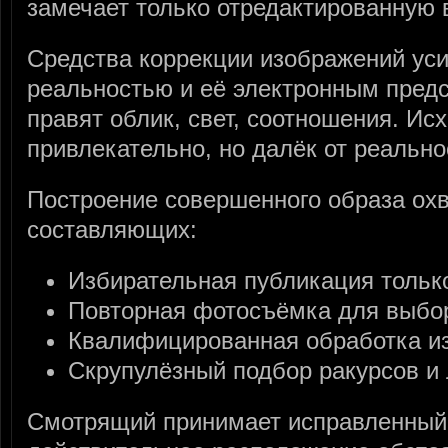
замечает только отредактированную 
Средства коррекции изображений ус
реальностью и её электронным пред
правят облик, свет, соотношения. Ис
привлекательно, но далёк от реально
Построение совершенного образа охв
составляющих:
Избирательная публикация тольк
Повторная фотосъёмка для выбор
Квалифицированная обработка и
Скрупулёзный подбор ракурсов и
Смотрящий принимает исправленный 