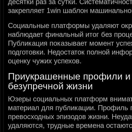
десятки раз за сутки. Систематичнос
закрепляет 1win шаблон машинальног
Социальные платформы удаляют окр
наблюдает финальный итог без проце
Публикация показывает момент успех
подготовки. Недостаток полной инф
оценку чужих успехов.
Приукрашенные профили и
безупречной жизни
Юзеры социальных платформ внима
материал для публикации. Профиль 
превосходных эпизодов жизни. Неуд
удаляются, трудные времена остаютс