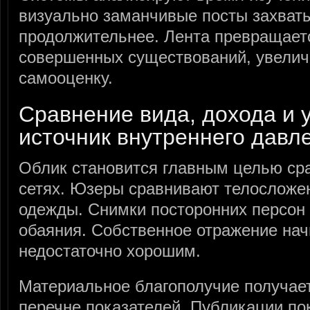
визуально заманчивые посты захват
продолжительнее. Лента превращает
совершенных существований, увелич
самооценку.
Сравнение вида, дохода и у
источник внутреннего давл
Облик становится главным целью ср
сетях. Юзеры сравнивают телосложен
одежды. Снимки посторонних персон
обаяния. Собственное отражение нач
недостаточно хорошим.
Материальное благополучие получает
перечне показателей. Публикации по