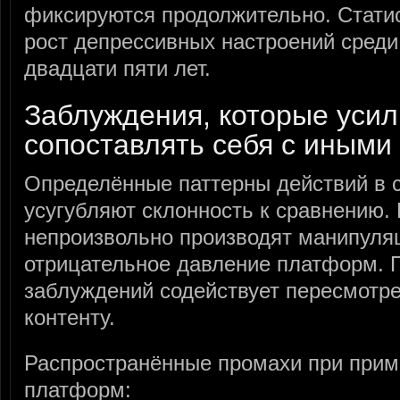
фиксируются продолжительно. Стати
рост депрессивных настроений сред
двадцати пяти лет.
Заблуждения, которые усил
сопоставлять себя с иными
Определённые паттерны действий в 
усугубляют склонность к сравнению.
непроизвольно производят манипуля
отрицательное давление платформ. 
заблуждений содействует пересмотре
контенту.
Распространённые промахи при при
платформ: