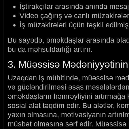
İştirakçılar arasında anında mesa
Video çağırış və canlı müzakirələr
İş müzakirələri üçün təşkil edilmiş
Bu sayədə, əməkdaşlar arasında əla
bu da məhsuldarlığı artırır.
3. Müəssisə Mədəniyyətinin
Uzaqdan iş mühitində, müəssisə məd
və gücləndirilməsi əsas məsələlərdən b
əməkdaşların həmrəyliyini artırmağa
sosial alət təqdim edir. Bu alətlər, k
yaxın olmasına, motivasiyanın artırıl
müsbət olmasına sərf edir. Müəssisə