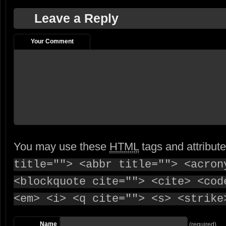
Leave a Reply
Your Comment
You may use these
HTML
tags and attribut
title=""> <abbr title=""> <acron
<blockquote cite=""> <cite> <cod
<em> <i> <q cite=""> <s> <strike
Name
(required)