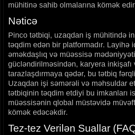
mühitinə sahib olmalarına kömək edir
Nəticə
Pinco tətbiqi, uzaqdan iş mühitində inn
təqdim edən bir platformadır. Layihə i
əməkdaşlıq və müəssisə mədəniyyəti
gücləndirilməsindən, karyera inkişafı
tarazlaşdırmaya qədər, bu tətbiq fərqli
Uzaqdan işi səmərəli və məhsuldar 
tətbiqinin təqdim etdiyi bu imkanları i
müəssisənin qlobal müstəvidə müvəff
kömək edəcəkdir.
Tez-tez Verilən Suallar (FA