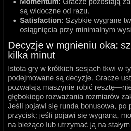
Momentum:
Gracze pozostają za
są widoczne od razu.
Satisfaction:
Szybkie wygrane tw
osiągnięcia przy minimalnym wysi
Decyzje w mgnieniu oka: sz
kilka minut
Istota gry w krótkich sesjach tkwi w t
podejmowane są decyzje. Gracze usta
pozwalają maszynie robić resztę—ni
głębokiego rozważania rozmiarów zakł
Jeśli pojawi się runda bonusowa, po 
przycisk; jeśli pojawi się wygrana, 
na bieżąco lub utrzymać ją na stałym