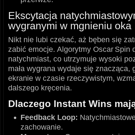
Ekscytacja natychmiastowymi
wygranymi w mgnieniu oka
Nikt nie lubi czekać, aż bęben się z
zabić emocje. Algorytmy Oscar Spin 
natychmiast, co utrzymuje wysoki po
mała wygrana wydaje się znacząca, g
ekranie w czasie rzeczywistym, wzm
dalszego kręcenia.
Dlaczego Instant Wins maj
Feedback Loop:
Natychmiastowe
zachowanie.