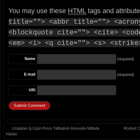
You may use these
HTML
tags and attribut
title=""> <abbr title=""> <acron
<blockquote cite=""> <cite> <cod
<em> <i> <q cite=""> <s> <strike
Name
(required)
E-mail
(required)
URI
Uzaqdan İş Üçün Pinco Tətbiqinin İnnovativ İstifadə
Roobet: O
Halları