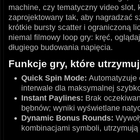
machine, czy tematyczny video slot, k
zaprojektowany tak, aby nagradzać s
krótkie bursty scatter i ograniczoną l
niemal filmowy loop gry: kręć, ogląd
długiego budowania napięcia.
Funkcje gry, które utrzymu
Quick Spin Mode:
Automatyzuje 
interwale dla maksymalnej szybko
Instant Paylines:
Brak oczekiwani
bębnów; wyniki wyświetlane naty
Dynamic Bonus Rounds:
Wywoły
kombinacjami symboli, utrzymują