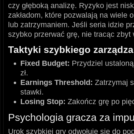
czy głęboką analizę. Ryzyko jest nis
zakładom, które pozwalają na wiele 
lub zatrzymaniem. Jeśli seria idzie 
szybko przerwać grę, nie tracąc zbyt 
Taktyki szybkiego zarządza
Fixed Budget:
Przydziel ustaloną
zł.
Earnings Threshold:
Zatrzymaj s
stawki.
Losing Stop:
Zakończ grę po pięc
Psychologia gracza za imp
Urok szybkiej gry odwołuje się do p