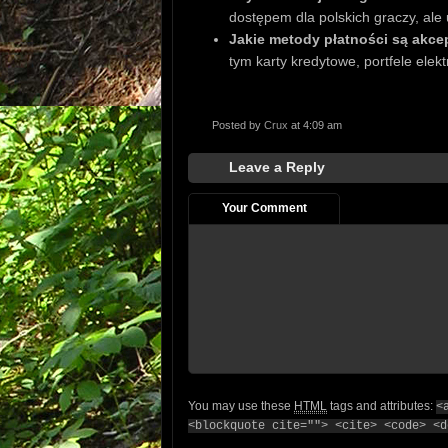
dostępem dla polskich graczy, ale
Jakie metody płatności są akc
tym karty kredytowe, portfele elek
Posted by
Crux
at 4:09 am
Leave a Reply
Your Comment
You may use these
HTML
tags and attributes:
<
<blockquote cite=""> <cite> <code> <d