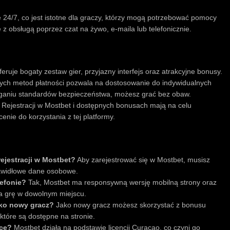
 24/7, co jest istotne dla graczy, którzy mogą potrzebować pomocy
 z obsługą poprzez czat na żywo, e-maila lub telefonicznie.
feruje bogaty zestaw gier, przyjazny interfejs oraz atrakcyjne bonusy.
żnych metod płatności pozwala na dostosowanie do indywidualnych
trzeganiu standardów bezpieczeństwa, możesz grać bez obaw.
Rejestracji w Mostbet i dostępnych bonusach mają na celu
enie do korzystania z tej platformy.
ejestracji w Mostbet?
Aby zarejestrować się w Mostbet, musisz
rawidłowe dane osobowe.
efonie?
Tak, Mostbet ma responsywną wersję mobilną strony oraz
ia grę w dowolnym miejscu.
ko nowy gracz?
Jako nowy gracz możesz skorzystać z bonusu
które są dostępne na stronie.
sce?
Mostbet działa na podstawie licencji Curacao, co czyni go