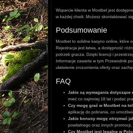
Wsparcie klienta w Mostbet jest dostępne
w każdej chwili. Możesz skontaktować się
Podsumowanie
Mostbet to solidne kasyno online, które o
Rejestracja jest łatwa, a dostępność ró
potrzeb gracza. Dzięki licencji i przes
Informacje zawarte w tym Przewodnik po 
ułatwienie zrozumienia oferty oraz zachęc
FAQ
Jakie są wymagania dotyczące r
mieć co najmniej 18 lat i podać p
Czy mogę grać w Mostbet na tel
aplikację do pobrania, co umożliw
Jakie bonusy mogę otrzymać ja
powitalnego oraz innych promocji, 
Czy Mostbet jest legalne w Pol