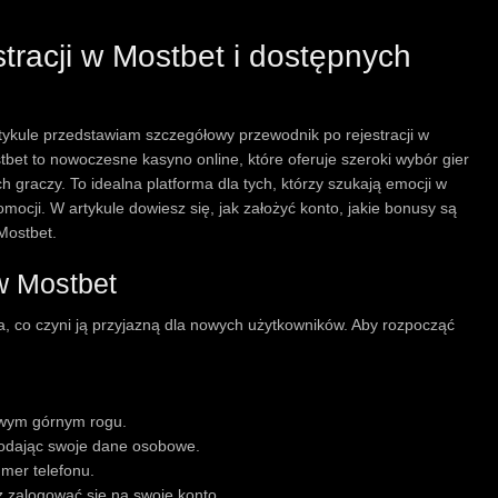
tracji w Mostbet i dostępnych
ykule przedstawiam szczegółowy przewodnik po rejestracji w
et to nowoczesne kasyno online, które oferuje szeroki wybór gier
 graczy. To idealna platforma dla tych, którzy szukają emocji w
ocji. W artykule dowiesz się, jak założyć konto, jakie bonusy są
 Mostbet.
w Mostbet
ta, co czyni ją przyjazną dla nowych użytkowników. Aby rozpocząć
rawym górnym rogu.
 podając swoje dane osobowe.
umer telefonu.
z zalogować się na swoje konto.