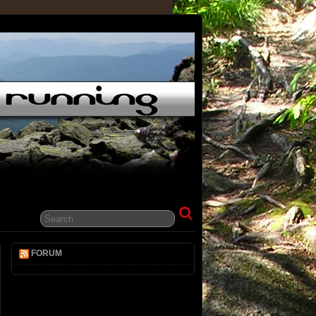
FORUM