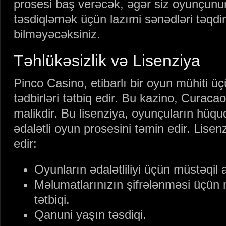
prosesi baş verəcək, əgər siz oyunçunun
təsdiqləmək üçün lazımi sənədləri təqdi
bilməyəcəksiniz.
Təhlükəsizlik və Lisenziya
Pinco Casino, etibarlı bir oyun mühiti üç
tədbirləri tətbiq edir. Bu kazino, Curaca
malikdir. Bu lisenziya, oyunçuların hüq
ədalətli oyun prosesini təmin edir. Lisen
edir:
Oyunların ədalətliliyi üçün müstəqil a
Məlumatlarınızın şifrələnməsi üçün 
tətbiqi.
Qanuni yaşın təsdiqi.