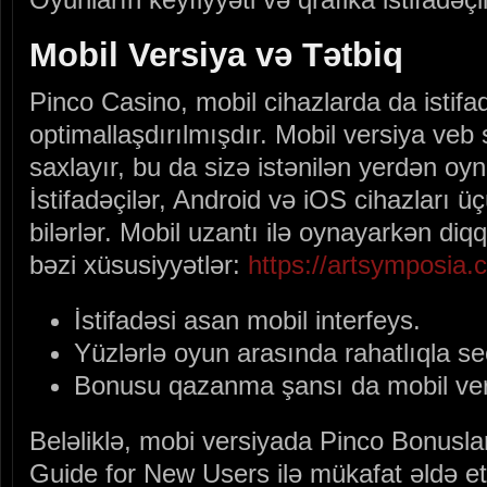
Mobil Versiya və Tətbiq
Pinco Casino, mobil cihazlarda da istif
optimallaşdırılmışdır. Mobil versiya veb 
saxlayır, bu da sizə istənilən yerdən o
İstifadəçilər, Android və iOS cihazları ü
bilərlər. Mobil uzantı ilə oynayarkən diq
bəzi xüsusiyyətlər:
https://artsymposia.
İstifadəsi asan mobil interfeys.
Yüzlərlə oyun arasında rahatlıqla se
Bonusu qazanma şansı da mobil ve
Beləliklə, mobi versiyada Pinco Bonusl
Guide for New Users ilə mükafat əldə et