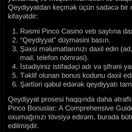
Qeydiyyatdan keçmək üçün sadəcə bir 
kifayətdir:
Rəsmi Pinco Casino veb saytına daxi
“Qeydiyyat” düyməsini basın.
Şəxsi məlumatlarınızı daxil edin (ad
mail, telefon nömrəsi).
İstədiyiniz istifadəçi adı və şifrəni y
Təklif olunan bonus kodunu daxil edi
Şərtləri qəbul edərək qeydiyyatı ta
Qeydiyyat prosesi haqqında daha ətraflı
Pinco Bonuslar: A Comprehensive Guide
oxumağınızı tövsiyə edirəm, burada bütü
edilmişdir.