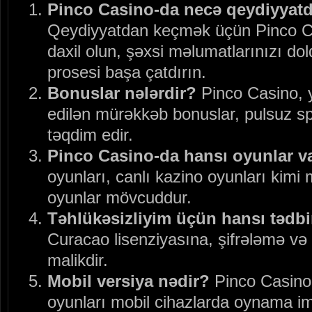
Pinco Casino-da necə qeydiyyatd
Qeydiyyatdan keçmək üçün Pinco C
daxil olun, şəxsi məlumatlarınızı do
prosesi başa çatdırın.
Bonuslar nələrdir?
Pinco Casino, y
edilən mürəkkəb bonuslar, pulsuz sp
təqdim edir.
Pinco Casino-da hansı oyunlar v
oyunları, canlı kazino oyunları kimi 
oyunlar mövcuddur.
Təhlükəsizliyim üçün hansı tədbi
Curacao lisenziyasına, şifrələmə və
malikdir.
Mobil versiya nədir?
Pinco Casino-
oyunları mobil cihazlarda oynama im