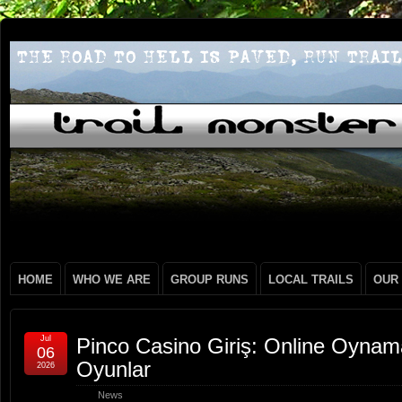
HOME
WHO WE ARE
GROUP RUNS
LOCAL TRAILS
OUR
Jul
Pinco Casino Giriş: Online Oyna
06
Oyunlar
2026
News