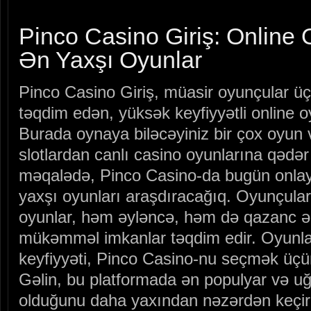
Pinco Casino Giriş: Onlin
Ən Yaxşı Oyunlar
Pinco Casino Giriş, müasir oyunçular üç
təqdim edən, yüksək keyfiyyətli online o
Burada oynaya biləcəyiniz bir çox oyun 
slotlardan canlı casino oyunlarına qədə
məqalədə, Pinco Casino-da bugün onl
yaxşı oyunları araşdıracağıq. Oyunçular
oyunlar, həm əyləncə, həm də qazanc 
mükəmməl imkanlar təqdim edir. Oyunları
keyfiyyəti, Pinco Casino-nu seçmək üçü
Gəlin, bu platformada ən populyar və uğ
olduğunu daha yaxından nəzərdən keçir