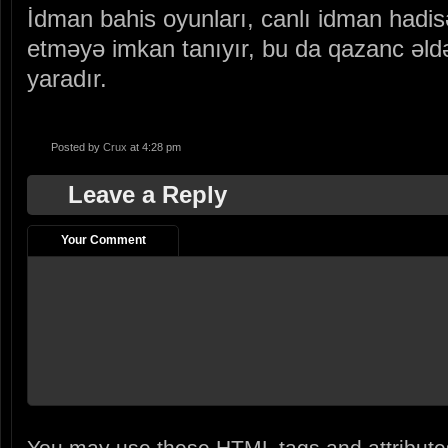
İdman bahis oyunları, canlı idman hadis
etməyə imkan tanıyır, bu da qazanc əld
yaradır.
Posted by
Crux
at 4:28 pm
Leave a Reply
Your Comment
You may use these
HTML
tags and attribut