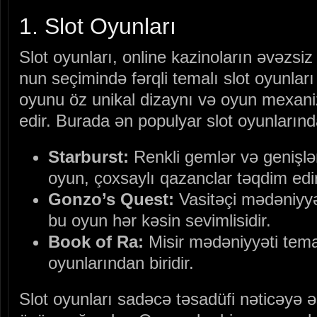
1. Slot Oyunları
Slot oyunları, online kazinoların əvəzsiz
nun seçimində fərqli temalı slot oyunları 
oyunu öz unikal dizaynı və oyun mexaniz
edir. Burada ən populyar slot oyunlarında
Starburst:
Renkli gemlər və genişlən
oyun, çoxsaylı qazanclar təqdim edir
Gonzo’s Quest:
Vasitəçi mədəniyyə
bu oyun hər kəsin sevimlisidir.
Book of Ra:
Misir mədəniyyəti teması
oyunlarından biridir.
Slot oyunları sadəcə təsadüfi nəticəyə 