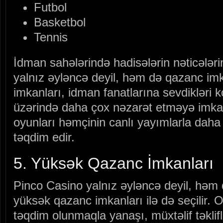
Futbol
Basketbol
Tennis
İdman sahələrində hadisələrin nəticələr
yalnız əyləncə deyil, həm də qazanc imk
imkanları, idman fanatlarına sevdikləri
üzərində daha çox nəzarət etməyə imkan
oyunları həmçinin canlı yayımlarla daha 
təqdim edir.
5. Yüksək Qazanc İmkanları
Pinco Casino yalnız əyləncə deyil, həm
yüksək qazanc imkanları ilə də seçilir. 
təqdim olunmaqla yanaşı, müxtəlif təklif