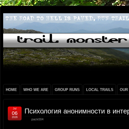
HOME
WHO WE ARE
GROUP RUNS
LOCAL TRAILS
OUR
Jul
Психология анонимности в инте
06
2026
pack004