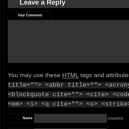
Leave a Reply
Your Comment
You may use these
HTML
tags and attribut
title=""> <abbr title=""> <acron
<blockquote cite=""> <cite> <cod
<em> <i> <q cite=""> <s> <strike
Name
(required)