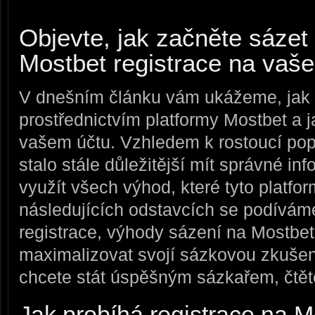
Objevte, jak začněte sázet
Mostbet registrace na vaš
V dnešním článku vám ukážeme, jak 
prostřednictvím platformy Mostbet a j
vašem účtu. Vzhledem k rostoucí popu
stalo stále důležitější mít správné in
využít všech výhod, které tyto platfor
následujících odstavcích se podíváme
registrace, výhody sázení na Mostbet,
maximalizovat svojí sázkovou zkušen
chcete stát úspěšným sázkařem, čtět
Jak probíhá registrace na M