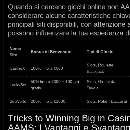
Quando si cercano giochi online non A
considerare alcune caratteristiche chiav
principali siti disponibili, con attenzione 
possono influenzare la tua esperienza di
Nome
Bonus di Benvenuto
Tipi di Giochi
Sito
Slots, Roulette,
CasinoX
100% fino a €500
Blackjack
50% fino a €300 + 100 giri
Slots, Giochi da
LuckyBet
gratis
Tavolo
BetWorld
200% fino a €1000
Slots, Poker, Baccarat
Tricks to Winning Big in Cas
AAMS: I Vantaggi e Svantagg