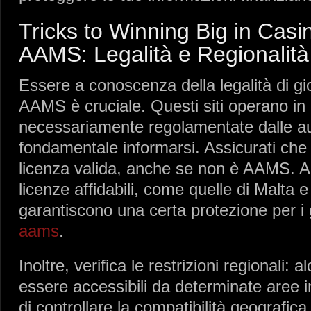
Tricks to Winning Big in Cas
AAMS: Legalità e Regionalità
Essere a conoscenza della legalità di gi
AAMS è cruciale. Questi siti operano in 
necessariamente regolamentate dalle auto
fondamentale informarsi. Assicurati che i
licenza valida, anche se non è AAMS. Alc
licenze affidabili, come quelle di Malta
garantiscono una certa protezione per i 
aams
.
Inoltre, verifica le restrizioni regionali: 
essere accessibili da determinate aree in 
di controllare la compatibilità geografica 