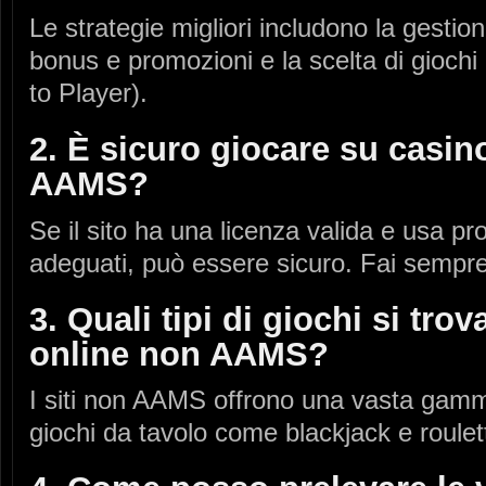
Le strategie migliori includono la gestione
bonus e promozioni e la scelta di gioch
to Player).
2. È sicuro giocare su casin
AAMS?
Se il sito ha una licenza valida e usa pro
adeguati, può essere sicuro. Fai sempre
3. Quali tipi di giochi si tro
online non AAMS?
I siti non AAMS offrono una vasta gamma 
giochi da tavolo come blackjack e roulet