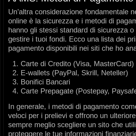
Un’altra considerazione fondamentale ne
online è la sicurezza e i metodi di pagamen
hanno gli stessi standard di sicurezza 
gestire i tuoi fondi. Ecco una lista dei pr
pagamento disponibili nei siti che ho ana
Carte di Credito (Visa, MasterCard)
E-wallets (PayPal, Skrill, Neteller)
Bonifici Bancari
Carte Prepagate (Postepay, Paysaf
In generale, i metodi di pagamento come 
veloci per i prelievi e offrono un ulteriore
sempre meglio scegliere un sito che utili
proteggere le tue informazioni finanziari