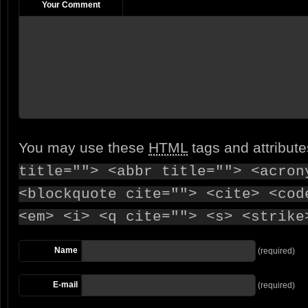
Your Comment
You may use these
HTML
tags and attribut
title=""> <abbr title=""> <acron
<blockquote cite=""> <cite> <cod
<em> <i> <q cite=""> <s> <strike
Name
(required)
E-mail
(required)