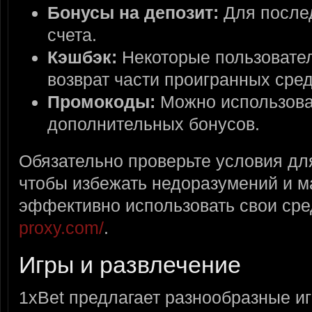
Бонусы на депозит:
Для после
счета.
Кэшбэк:
Некоторые пользовател
возврат части проигранных сред
Промокоды:
Можно использова
дополнительных бонусов.
Обязательно проверьте условия дл
чтобы избежать недоразумений и 
эффективно использовать свои ср
proxy.com/
.
Игры и развлечение
1xBet предлагает разнообразные иг