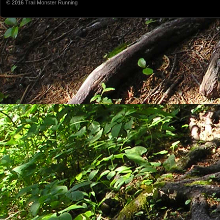
© 2016
Trail Monster Running