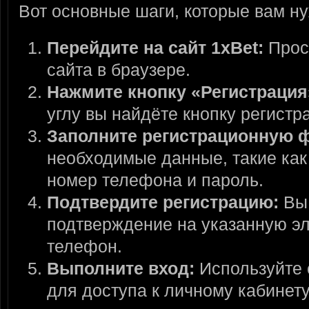
Вот основные шаги, которые вам н
Перейдите на сайт 1xBet:
Прос
сайта в браузере.
Нажмите кнопку «Регистрация
углу вы найдёте кнопку регистр
Заполните регистрационную 
необходимые данные, такие как
номер телефона и пароль.
Подтвердите регистрацию:
Вы 
подтверждение на указанную эл
телефон.
Выполните вход:
Используйте 
для доступа к личному кабинету