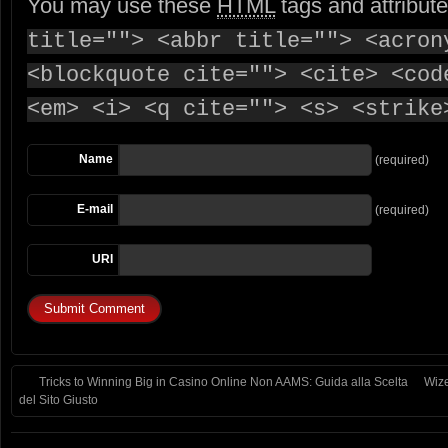
You may use these
HTML
tags and attribut
title=""> <abbr title=""> <acron
<blockquote cite=""> <cite> <cod
<em> <i> <q cite=""> <s> <strike
Name
(required)
E-mail
(required)
URI
Tricks to Winning Big in Casino Online Non AAMS: Guida alla Scelta
Wize
del Sito Giusto