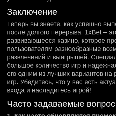
Заключение
Теперь вы знаете, как успешно вып
после долгого перерыва. 1xBet – э
развивающееся казино, которое пр
пользователям разнообразные воз
развлечений и выигрышей. Специа
большое количество игр и надежна
его одним из лучших вариантов на
игр. Убедитесь, что у вас есть акт
входа и насладитесь игрой!
Часто задаваемые вопро
1. Как часто обновляются промо