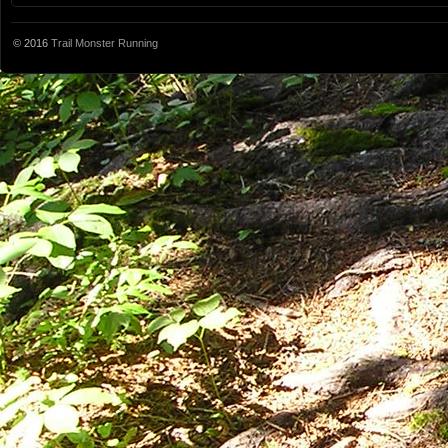
© 2016
Trail Monster Running