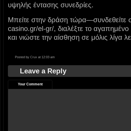
υψηλής έντασης συνεδρίες.
Μπείτε στην δράση τώρα—συνδεθείτε στ
casino.gr/el-gr/, διαλέξτε το αγαπημένο 
και νιώστε την αίσθηση σε μόλις λίγα λ
Posted by
Crux
at 12:03 am
Leave a Reply
Your Comment