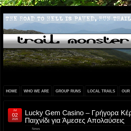
HOME
WHO WE ARE
GROUP RUNS
LOCAL TRAILS
OUR
Jul
Lucky Gem Casino – Γρήγορα Κέ
02
Παιχνίδι για Άμεσες Απολαύσεις
2026
News