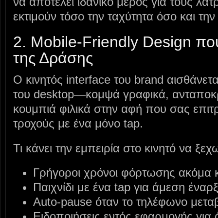
να αποτελεί ιδανικό μέρος για τους λάτ
εκτιμούν τόσο την ταχύτητα όσο και την
2. Mobile‑Friendly Design πο
της Δράσης
Ο κινητός interface του brand αισθάνε
του desktop—κομψά γραφικά, ανταποκρι
κουμπιά φιλικά στην αφή που σας επιτ
τροχούς με ένα μόνο tap.
Τι κάνει την εμπειρία στο κινητό να ξεχω
Γρήγοροι χρόνοι φόρτωσης ακόμα κ
Παιχνίδι με ένα tap για άμεση ένα
Auto‑pause όταν το τηλέφωνο μεταβ
Ειδοποιήσεις εντός εφαρμογής για