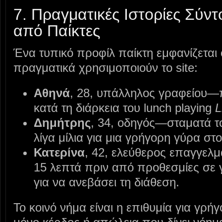
7. Πραγματικές Ιστορίες Σύν
από Παίκτες
Ένα τυπικό προφίλ παίκτη εμφανίζεται 
πραγματικά χρησιμοποιούν το site:
Αθηνά
, 28, υπάλληλος γραφείου—
κατά τη διάρκεια του lunch playing
L
Δημήτρης
, 34, οδηγός—σταματά το
λίγα μίλια για μια γρήγορη γύρα στ
Κατερίνα
, 42, ελεύθερος επαγγελ
15 λεπτά πριν από προθεσμίες σε γ
για να ανεβάσει τη διάθεση.
Το κοινό νήμα είναι η επιθυμία για γρ