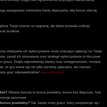
gą występować minimalne kwoty depozytów, aby bonus stał się
iększa Twoje szanse na wygraną, ale także pozwala uniknąć
acie środków.
oraz efektywne ich wykorzystanie może znacząco wpłynąć na Twoje
ów, zasad ich stosowania oraz strategii wykorzystania to kluczowe
ko gracz. Dzięki odpowiedniej wiedzy oraz umiejętnościom, możesz
 że gra stanie się nie tylko bardziej opłacalna, ale również
wsze grać odpowiedzialnie!
casino Mostbet
tbet?
Główne bonusy to bonus powitalny, bonus bez depozytu, free
promocje sezonowe.
 bonus powitalny?
Tak, każdy nowy gracz, który zarejestruje się i