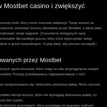
 Mostbet casino i zwiększyć
luczowy krok, który może znacznie zwiększyć Twoje szanse na
kutecznie zdobywać bonusy oferowane przez Mostbet, a także jakie
malizować swoje wygrane. Zrozumienie dostępnych opcji
mentalne dla każdego gracza, który chce wykorzystać swoje
ników w grach hazardowych. Czytaj dalej, aby poznać szczegóły i
owanych przez Mostbet
óżnych typów bonusów, które mają na celu przyciągnięcie nowych
owników. Poniżej przedstawiamy najpopularniejsze z nich:
o zarejestrowaniu się i dokonaniu pierwszej wpłaty. Może wynosić
stbet oferuje bonusy, które nie wymagają dokonania wpłaty, co
asy bez ryzyka.
reślonych automatach, które pozwalają na wygranie realnych