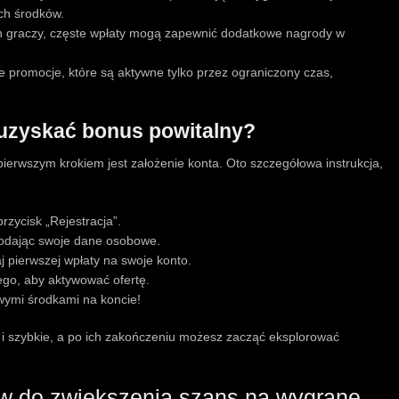
ch środków.
h graczy, częste wpłaty mogą zapewnić dodatkowe nagrody w
 promocje, które są aktywne tylko przez ograniczony czas,
i uzyskać bonus powitalny?
ierwszym krokiem jest założenie konta. Oto szczegółowa instrukcja,
przycisk „Rejestracja”.
 podając swoje dane osobowe.
j pierwszej wpłaty na swoje konto.
ego, aby aktywować ofertę.
owymi środkami na koncie!
e i szybkie, a po ich zakończeniu możesz zacząć eksplorować
w do zwiększenia szans na wygrane