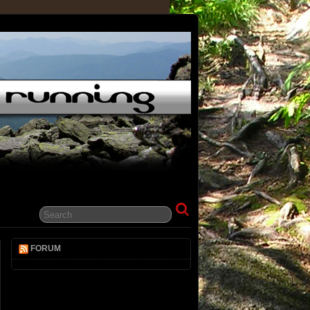
FORUM