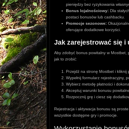
pieniędzy bez ryzykowania własny
Bonus lojalnościowy:
Dla stałyc
postaci bonusów lub cashbacku.
Promocje sezonowe:
Okazjonalne
oferujące dodatkowe korzyści.
Jak zarejestrować się 
Aby zdobyć bonus powitalny w Mostbet, p
jak to zrobić:
Przejdź na stronę Mostbet i kliknij 
Wypełnij formularz rejestracyjny,
Wybierz metodę płatności i dokona
Akceptuj warunki bonusu powitaln
Rozpocznij grę i ciesz się dodatk
Rejestracja i aktywacja bonusu są prost
wszystkie dostępne gry i promocje.
Wykorzystanie bonusó