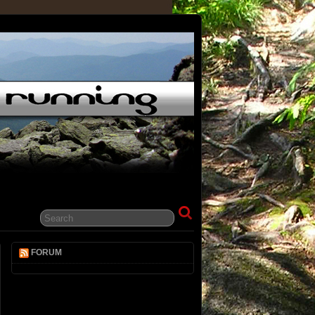
FORUM