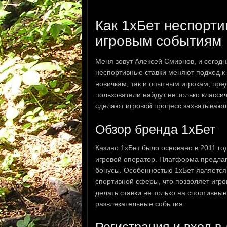
Как 1хБет неспорти
игровым событиям
Меня зовут Алексей Смирнов, и сегодня
неспортивные ставки меняют подход к
новичкам, так и опытным игрокам, пред
пользователи найдут не только класси
сделают игровой процесс захватываю
Обзор бренда 1хБет
Казино 1хБет было основано в 2011 го
игровой оператор. Платформа предла
бонусы. Особенностью 1хБет является 
спортивной сферы, что позволяет игро
делать ставки не только на спортивные
развлекательные события.