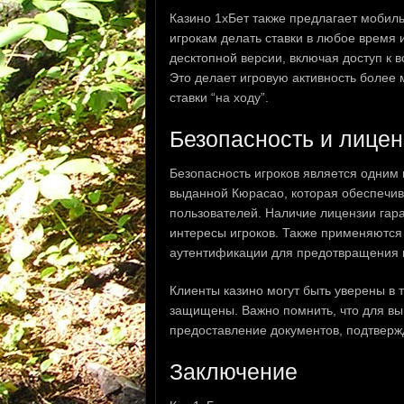
Казино 1хБет также предлагает мобиль
игрокам делать ставки в любое время
десктопной версии, включая доступ к 
Это делает игровую активность более 
ставки “на ходу”.
Безопасность и лицен
Безопасность игроков является одним 
выданной Кюрасао, которая обеспечив
пользователей. Наличие лицензии гар
интересы игроков. Также применяютс
аутентификации для предотвращения 
Клиенты казино могут быть уверены в
защищены. Важно помнить, что для вы
предоставление документов, подтвер
Заключение