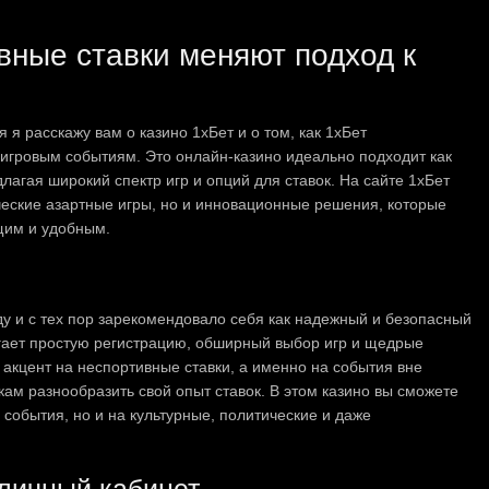
вные ставки меняют подход к
 я расскажу вам о казино 1хБет и о том, как 1хБет
 игровым событиям. Это онлайн-казино идеально подходит как
лагая широкий спектр игр и опций для ставок. На сайте 1хБет
ческие азартные игры, но и инновационные решения, которые
щим и удобным.
ду и с тех пор зарекомендовало себя как надежный и безопасный
гает простую регистрацию, обширный выбор игр и щедрые
акцент на неспортивные ставки, а именно на события вне
кам разнообразить свой опыт ставок. В этом казино вы сможете
 события, но и на культурные, политические и даже