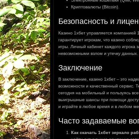
Электронные кошельки (Qiwi, W
Криптовалюты (Bitcoin).
Безопасность и лице
Казино 1хбет управляется компанией 1
гарантирует игрокам, что казино собл
игры. Личный кабинет каждого игрока
невозможными взлом и утечку данных. 
Заключение
В заключение, казино 1хбет – это на
возможности и качественный сервис. Т
сегодня на мобильный и пользуясь все
выигрышные шансы при помощи доступ
и играйте в любое время и в любом ме
Часто задаваемые во
Как скачать 1хбет зеркало р