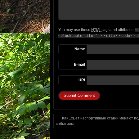
You may use these
HTML
tags and attributes:
<
<blockquote cite=""> <cite> <code> <d
Name
E-mail
URI
Как 1хБет неспортивные ставки меняют по
событиям