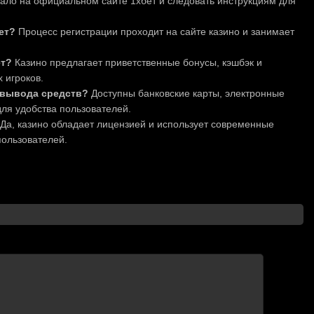
кало на официальном сайте 1хбет и следовать инструкциям для
ет?
Процесс регистрации проходит на сайте казино и занимает
ет?
Казино предлагает приветственные бонусы, кэшбэк и
 игроков.
 вывода средств?
Доступны банковские карты, электронные
ля удобства пользователей.
Да, казино обладает лицензией и использует современные
пользователей.