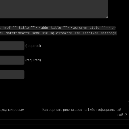
a href="" title=""> <abbr title=""> <acronym title=""> <b>
el datetime=""> <em> <i> <q cite=""> <s> <strike> <strong>
(required)
(required)
дход к игровым
Как оценить риск ставок на 1хбет официальный
сайт?