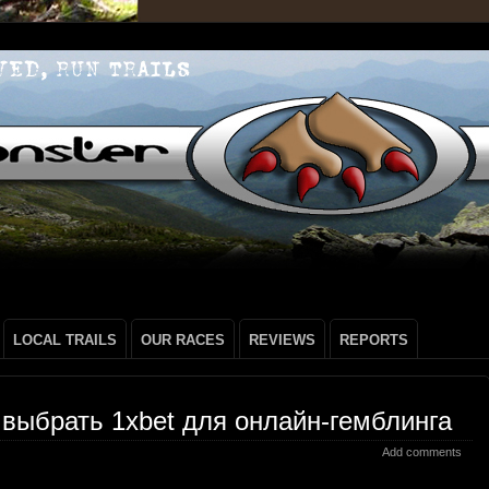
LOCAL TRAILS
OUR RACES
REVIEWS
REPORTS
выбрать 1xbet для онлайн-гемблинга
Add comments