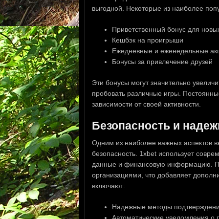
выгодной. Некоторые из наиболее по
Приветственный бонус для новых
Кешбэк на проигрыши
Ежедневные и еженедельные ак
Бонусы за привлечение друзей
Эти бонусы могут значительно увеличи
пробовать различные игры. Постоянны
зависимости от своей активности.
Безопасность и надеж
Одним из наиболее важных аспектов 
безопасность. 1xbet использует совр
данные и финансовую информацию. П
организациями, что добавляет дополн
включают:
Надежные методы подтверждени
Автоматические уведомления о 