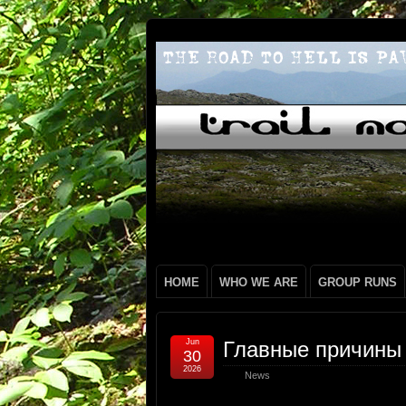
HOME
WHO WE ARE
GROUP RUNS
Jun
Главные причины 
30
2026
News