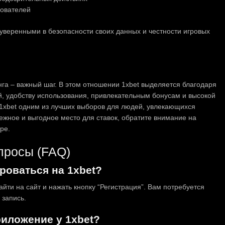
зователей
уверенными в безопасности своих данных и честности игровых
а – важный шаг. В этом отношении 1xbet выделяется благодаря
й, удобству использования, привлекательным бонусам и высокой
 1xbet одним из лучших выборов для людей, увлекающихся
ежное и выгодное место для ставок, обратите внимание на
ре.
просы (FAQ)
роваться на 1xbet?
айти на сайт и нажать кнопку “Регистрация”. Вам потребуется
 запись.
риложение у 1xbet?