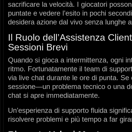
sacrificare la velocità. I giocatori poss
puntate e vedere l’esito in pochi second
desidera azione dal vivo senza lunghe a
Il Ruolo dell’Assistenza Clien
Sessioni Brevi
Quando si gioca a intermittenza, ogni in
ritmo. Fortunatamente il team di suppor
via live chat durante le ore di punta. S
sessione—un problema tecnico o una d
chat si apre immediatamente.
Un’esperienza di supporto fluida signif
risolvere problemi e più tempo a far gi