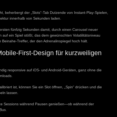
ht, beherbergt der „Slots“-Tab Dutzende von Instant-Play-Spielen,
tektur innerhalb von Sekunden laden.
ie ersten fünfzig Sekunden damit, durch einen Carousel neuer
n auf ein Spiel stößt, das dem gewünschten Volatilitätsniveau
 Beinahe‑Treffer, der den Adrenalinspiegel hoch hält.
obile-First-Design für kurzweiligen
tändig responsive auf iOS- und Android-Geräten, ganz ohne die
wnloads.
ibriert ist, können Sie ein Slot öffnen, „Spin“ drücken und die
eln lassen.
kurze Sessions während Pausen genießen—ob während der
Bus.