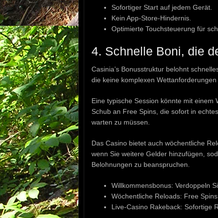
Sofortiger Start auf jedem Gerät.
Kein App-Store-Hindernis.
Optimierte Touchsteuerung für sch
4. Schnelle Boni, die 
Casinia’s Bonusstruktur belohnt schnell
die keine komplexen Wettanforderungen
Eine typische Session könnte mit eine
Schub an Free Spins, die sofort in echt
warten zu müssen.
Das Casino bietet auch wöchentliche Re
wenn Sie weitere Gelder hinzufügen, so
Belohnungen zu beanspruchen.
Willkommensbonus: Verdoppeln Sie
Wöchentliche Reloads: Free Spins
Live-Casino Rakeback: Sofortige R