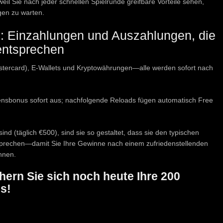
eil Sie nach jeder schnellen Spielrunde greifbare Vorteile sehen,
gen zu warten.
s: Einzahlungen und Auszahlungen, die
entsprechen
Mastercard), E‑Wallets und Kryptowährungen—alle werden sofort nach
mensbonus sofort aus; nachfolgende Reloads fügen automatisch Free
nd (täglich €500), sind sie so gestaltet, dass sie den typischen
sprechen—damit Sie Ihre Gewinne nach einem zufriedenstellenden
nnen.
hern Sie sich noch heute Ihre 200
s!