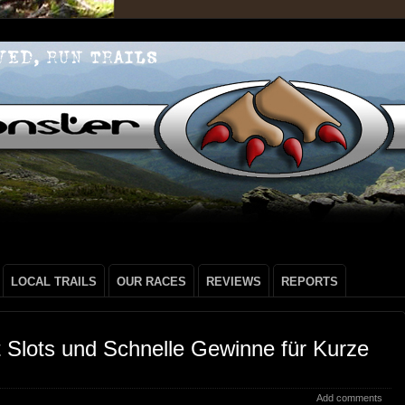
LOCAL TRAILS
OUR RACES
REVIEWS
REPORTS
t Slots und Schnelle Gewinne für Kurze
Add comments