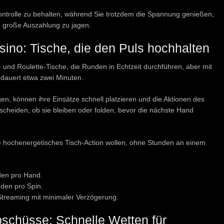
Kontrolle zu behalten, während Sie trotzdem die Spannung genießen,
e große Auszahlung zu jagen.
asino: Tische, die den Puls hochhalten
- und Roulette-Tische, die Runden in Echtzeit durchführen, aber mit
dauert etwa zwei Minuten.
en, können ihre Einsätze schnell platzieren und die Aktionen des
scheiden, ob sie bleiben oder folden, bevor die nächste Hand
die hochenergetisches Tisch-Action wollen, ohne Stunden an einem
den pro Hand.
den pro Spin.
Streaming mit minimaler Verzögerung.
schüsse: Schnelle Wetten für