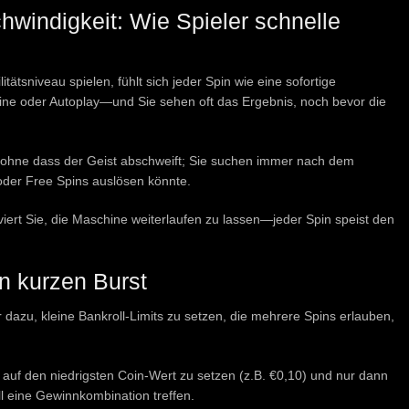
windigkeit: Wie Spieler schnelle
tätsniveau spielen, fühlt sich jeder Spin wie eine sofortige
ne oder Autoplay—und Sie sehen oft das Ergebnis, noch bevor die
, ohne dass der Geist abschweift; Sie suchen immer nach dem
der Free Spins auslösen könnte.
iert Sie, die Maschine weiterlaufen zu lassen—jeder Spin speist den
n kurzen Burst
r dazu, kleine Bankroll-Limits zu setzen, die mehrere Spins erlauben,
 auf den niedrigsten Coin-Wert zu setzen (z.B. €0,10) und nur dann
l eine Gewinnkombination treffen.