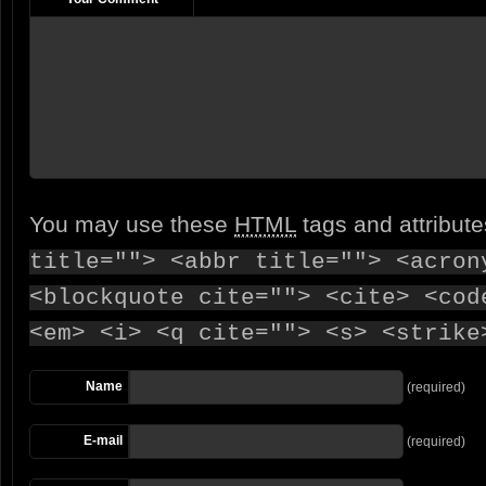
You may use these
HTML
tags and attribut
title=""> <abbr title=""> <acron
<blockquote cite=""> <cite> <cod
<em> <i> <q cite=""> <s> <strike
Name
(required)
E-mail
(required)