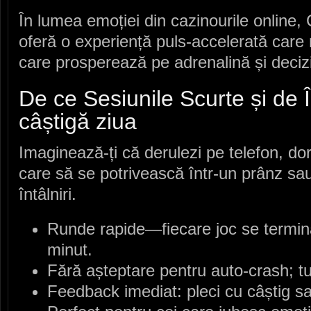
În lumea emoției din cazinourile onlin
oferă o experiență puls‑accelerată care
care prosperează pe adrenalină și decizi
De ce Sesiunile Scurte și de Î
câștigă ziua
Imaginează‑ți că derulezi pe telefon, do
care să se potrivească într‑un prânz sa
întâlniri.
Runde rapide—fiecare joc se termin
minut.
Fără așteptare pentru auto‑crash; tu
Feedback imediat: pleci cu câștig sau