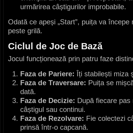
urmărirea câștigurilor improbabile.
Odată ce apeși „Start”, puița va începe
peste grilă.
Ciclul de Joc de Bază
Jocul funcționează prin patru faze disti
Faza de Pariere:
Îți stabilești miza ș
Faza de Traversare:
Puița se mișcă
dată.
Faza de Decizie:
După fiecare pas r
câștigul sau continui.
Faza de Rezolvare:
Fie colectezi câ
prinsă într‑o capcană.