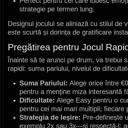
Perfect pentru cei care iubesc emoț
strategie pe termen lung.
Designul jocului se aliniază cu stilul de
este scurtă și dorința de gratificare ins
Pregătirea pentru Jocul Rapi
Înainte să te arunci pe drum, va trebui să
rapidi: suma pariului, nivelul de dificulta
Suma Pariului:
Alege orice între €
pentru a menține miza interesantă făr
Dificultate:
Alege Easy pentru o cur
pentru cei mai mari multipli; fiecare 
Strategia de Ieșire:
Pre‑definește u
exemplu 2x sau 3x—și respectă‑l; ast