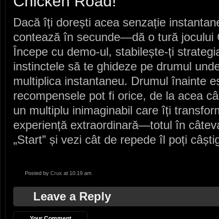
Chicken Road!
Dacă îți dorești acea senzație instanta
contează în secunde—dă o tură jocului 
Începe cu demo-ul, stabilește-ți strategia
instinctele să te ghideze pe drumul und
multiplica instantaneu. Drumul înainte es
recompensele pot fi orice, de la acea c
un multiplu inimaginabil care îți transfo
experiență extraordinară—totul în câtev
„Start” și vezi cât de repede îl poți câști
Posted by
Crux
at 10:19 am
Leave a Reply
Your Comment