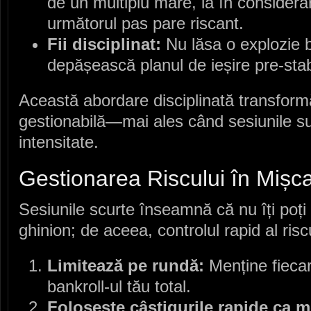
de un multiplu mare, ia în considera
următorul pas pare riscant.
Fii disciplinat:
Nu lăsa o explozie b
depășească planul de ieșire pre‑stabi
Această abordare disciplinată transformă
gestionabilă—mai ales când sesiunile sun
intensitate.
Gestionarea Riscului în Mișc
Sesiunile scurte înseamnă că nu îți poți
ghinion; de aceea, controlul rapid al risc
Limitează pe rundă:
Menține fiecar
bankroll‑ul tău total.
Folosește câștigurile rapide ca m