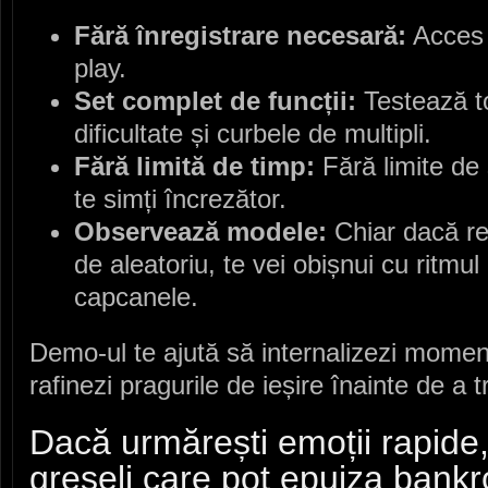
Fără înregistrare necesară:
Acces 
play.
Set complet de funcții:
Testează to
dificultate și curbele de multipli.
Fără limită de timp:
Fără limite de
te simți încrezător.
Observează modele:
Chiar dacă re
de aleatoriu, te vei obișnui cu ritmul
capcanele.
Demo‑ul te ajută să internalizezi momentul
rafinezi pragurile de ieșire înainte de a t
Dacă urmărești emoții rapide, 
greșeli care pot epuiza bankr