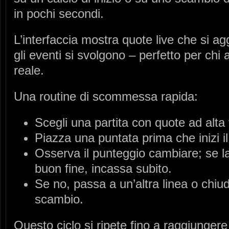
in pochi secondi.
L’interfaccia mostra quote live che si
gli eventi si svolgono – perfetto per chi
reale.
Una routine di scommessa rapida:
Scegli una partita con quote ad alta v
Piazza una puntata prima che inizi i
Osserva il punteggio cambiare; se 
buon fine, incassa subito.
Se no, passa a un’altra linea o chiu
scambio.
Questo ciclo si ripete fino a raggiungere il