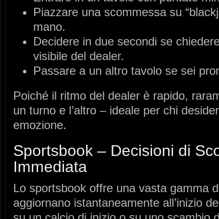
Piazzare una scommessa su “blackjac
mano.
Decidere in due secondi se chiedere 
visibile del dealer.
Passare a un altro tavolo se sei pr
Poiché il ritmo del dealer è rapido, rara
un turno e l’altro – ideale per chi deside
emozione.
Sportsbook – Decisioni di 
Immediata
Lo sportsbook offre una vasta gamma di
aggiornano istantaneamente all’inizio de
su un calcio di inizio o su uno scambio d