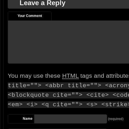
Leave a Reply
Your Comment
You may use these
HTML
tags and attribut
title=""> <abbr title=""> <acron
<blockquote cite=""> <cite> <cod
<em> <i> <q cite=""> <s> <strike
Name
(required)