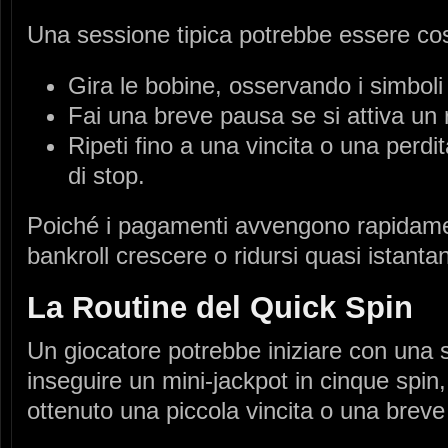
Una sessione tipica potrebbe essere cos
Gira le bobine, osservando i simboli 
Fai una breve pausa se si attiva un
Ripeti fino a una vincita o una perdit
di stop.
Poiché i pagamenti avvengono rapidament
bankroll crescere o ridursi quasi istant
La Routine del Quick Spin
Un giocatore potrebbe iniziare con un
inseguire un mini‑jackpot in cinque spin
ottenuto una piccola vincita o una breve 