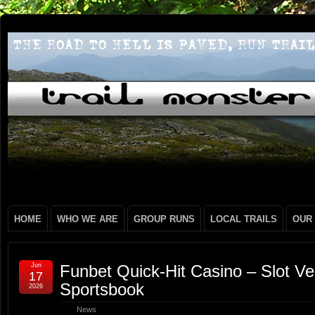
HOME
WHO WE ARE
GROUP RUNS
LOCAL TRAILS
OUR
Jun
Funbet Quick‑Hit Casino – Slot Vel
17
Sportsbook
2026
News