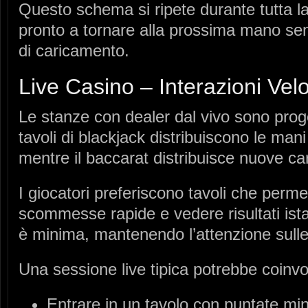
Questo schema si ripete durante tutta l
pronto a tornare alla prossima mano se
di caricamento.
Live Casino – Interazioni Velo
Le stanze con dealer dal vivo sono proget
tavoli di blackjack distribuiscono le man
mentre il baccarat distribuisce nuove ca
I giocatori preferiscono tavoli che perme
scommesse rapide e vedere risultati ist
è minima, mantenendo l’attenzione sulle 
Una sessione live tipica potrebbe coinvo
Entrare in un tavolo con puntate mi