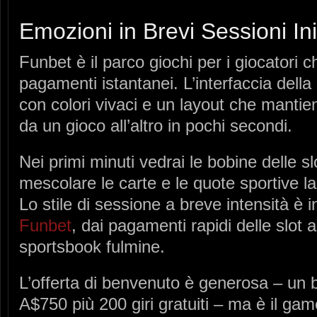
Emozioni in Brevi Sessioni In
Funbet è il parco giochi per i giocatori c
pagamenti istantanei. L’interfaccia della
con colori vivaci e un layout che mantie
da un gioco all’altro in pochi secondi.
Nei primi minuti vedrai le bobine delle slo
mescolare le carte e le quote sportive 
Lo stile di sessione a breve intensità è i
Funbet
, dai pagamenti rapidi delle slot
sportsbook fulmine.
L’offerta di benvenuto è generosa – un 
A$750 più 200 giri gratuiti – ma è il gam