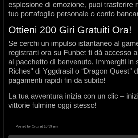
esplosione di emozione, puoi trasferire 
tuo portafoglio personale o conto bancar
Ottieni 200 Giri Gratuiti Ora!
Se cerchi un impulso istantaneo al game
registrarti ora su Funbet ti dà accesso a al
al pacchetto di benvenuto. Immergiti in 
Riches” di Yggdrasil o “Dragon Quest” d
pagamenti rapidi fin da subito!
La tua avventura inizia con un clic – inizi
vittorie fulmine oggi stesso!
Posted by
Crux
at 10:39 am