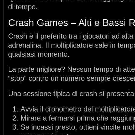
di tempo.
Crash Games – Alti e Bassi R
Crash è il preferito tra i giocatori ad alt
adrenalina. Il moltiplicatore sale in temp
qualsiasi momento.
La parte migliore? Nessun tempo di attes
“stop” contro un numero sempre cresce
Una sessione tipica di crash si presenta
Avvia il cronometro del moltiplicator
Mirare a fermarsi prima che raggiun
Se incassi presto, ottieni vincite molt