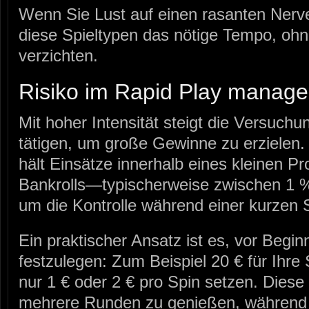
Wenn Sie Lust auf einen rasanten Nerve
diese Spieltypen das nötige Tempo, oh
verzichten.
Risiko im Rapid Play manag
Mit hoher Intensität steigt die Versuch
tätigen, um große Gewinne zu erzielen. E
hält Einsätze innerhalb eines kleinen P
Bankrolls—typischerweise zwischen 1 
um die Kontrolle während einer kurzen 
Ein praktischer Ansatz ist es, vor Begi
festzulegen: Zum Beispiel 20 € für Ihre
nur 1 € oder 2 € pro Spin setzen. Diese
mehrere Runden zu genießen, während 