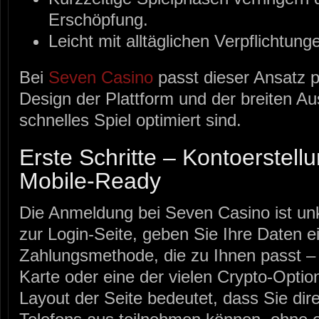
Erschöpfung.
Leicht mit alltäglichen Verpflichtung
Bei
Seven Casino
passt dieser Ansatz 
Design der Plattform und der breiten Au
schnelles Spiel optimiert sind.
Erste Schritte – Kontoerstell
Mobile‑Ready
Die Anmeldung bei Seven Casino ist un
zur Login-Seite, geben Sie Ihre Daten e
Zahlungsmethode, die zu Ihnen passt –
Karte oder eine der vielen Crypto-Optio
Layout der Seite bedeutet, dass Sie di