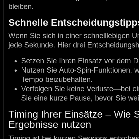
bleiben.
Schnelle Entscheidungstipp
Wenn Sie sich in einer schnelllebigen 
jede Sekunde. Hier drei Entscheidungshi
Setzen Sie Ihren Einsatz vor dem D
Nutzen Sie Auto‑Spin-Funktionen, 
Tempo beizubehalten.
Verfolgen Sie keine Verluste—bei e
Sie eine kurze Pause, bevor Sie wei
Timing Ihrer Einsätze – Wie S
Ergebnisse nutzen
Timing ist bei kurzen Sessions entsche