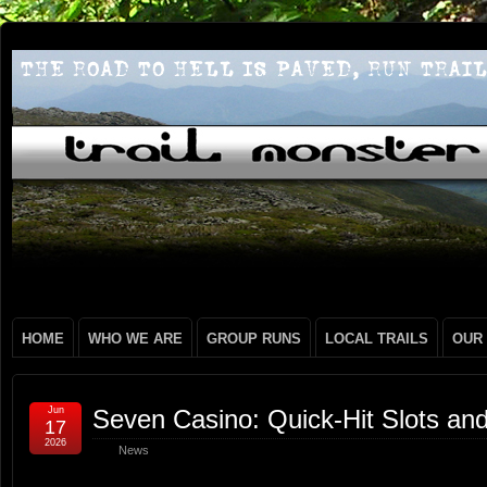
HOME
WHO WE ARE
GROUP RUNS
LOCAL TRAILS
OUR
Jun
Seven Casino: Quick‑Hit Slots an
17
2026
News