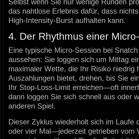
Selbst wenn Sie nur wenige Runden pro
das nahtlose Erlebnis dafür, dass nicht
High‑Intensity‑Burst aufhalten kann.
4. Der Rhythmus einer Micro
Eine typische Micro‑Session bei Snatch
aussehen: Sie loggen sich um Mittag ein
maximaler Wette, die Ihr Risiko niedrig 
Auszahlungen bietet, drehen, bis Sie e
Ihr Stop‑Loss‑Limit erreichen—oft inn
dann loggen Sie sich schnell aus oder 
anderen Spiel.
Dieser Zyklus wiederholt sich im Laufe 
oder vier Mal—jederzeit getrieben vom