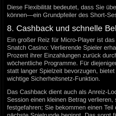
Diese Flexibilität bedeutet, dass Sie übe
können—ein Grundpfeiler des Short‑Ses
8. Cashback und schnelle Be
Ein großer Reiz für Micro‑Player ist d
Snatch Casino: Verlierende Spieler erha
Prozent ihrer Einzahlungen zurück durch
wöchentliche Programme. Für diejenige
statt langer Spielzeit bevorzugen, biete
wichtige Sicherheitsnetz‑Funktion.
Das Cashback dient auch als Anreiz‑Lo
Session einen kleinen Betrag verlieren, 
festgefahren; Sie bekommen einen Teil 
nächste Spielrunde beginnt. Das sorgt fü