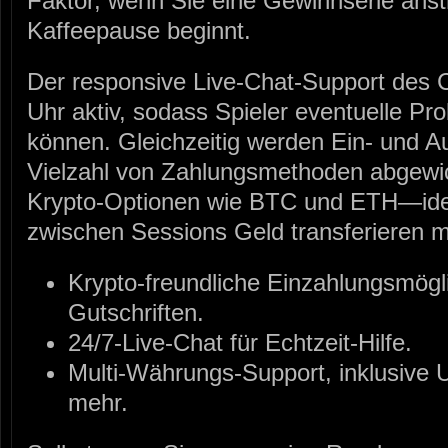
Faktor, wenn Sie eine Gewinnserie anst
Kaffeepause beginnt.
Der responsive Live‑Chat‑Support des C
Uhr aktiv, sodass Spieler eventuelle Pr
können. Gleichzeitig werden Ein- und A
Vielzahl von Zahlungsmethoden abgewick
Krypto‑Optionen wie BTC und ETH—ideal 
zwischen Sessions Geld transferieren 
Krypto‑freundliche Einzahlungsmögli
Gutschriften.
24/7‑Live‑Chat für Echtzeit‑Hilfe.
Multi‑Währungs‑Support, inklusiv
mehr.