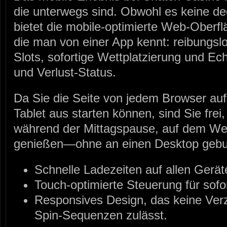
die unterwegs sind. Obwohl es keine ded
bietet die mobile‑optimierte Web‑Oberflä
die man von einer App kennt: reibungsl
Slots, sofortige Wettplatzierung und E
und Verlust‑Status.
Da Sie die Seite von jedem Browser au
Tablet aus starten können, sind Sie frei,
während der Mittagspause, auf dem Weg
genießen—ohne an einen Desktop gebu
Schnelle Ladezeiten auf allen Gerät
Touch‑optimierte Steuerung für sofo
Responsives Design, das keine Ver
Spin‑Sequenzen zulässt.