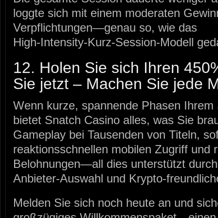
loggte sich mit einem moderaten Gewin
Verpflichtungen—genau so, wie das
High‑Intensity‑Kurz‑Session‑Modell geda
12. Holen Sie sich Ihren 45
Sie jetzt – Machen Sie jede M
Wenn kurze, spannende Phasen Ihrem Sp
bietet Snatch Casino alles, was Sie brau
Gameplay bei Tausenden von Titeln, so
reaktionsschnellen mobilen Zugriff und ri
Belohnungen—all dies unterstützt durc
Anbieter‑Auswahl und Krypto‑freundlic
Melden Sie sich noch heute an und siche
großzügiges Willkommenspaket—einen