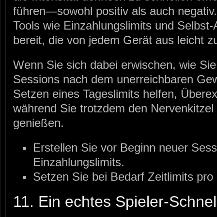
führen—sowohl positiv als auch negativ.
Tools wie Einzahlungslimits und Selbst
bereit, die von jedem Gerät aus leicht z
Wenn Sie sich dabei erwischen, wie Sie
Sessions nach dem unerreichbaren Gew
Setzen eines Tageslimits helfen, Übere
während Sie trotzdem den Nervenkitzel 
genießen.
Erstellen Sie vor Beginn neuer Sess
Einzahlungslimits.
Setzen Sie bei Bedarf Zeitlimits pro
11. Ein echtes Spieler‑Schnel