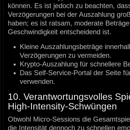
können. Es ist jedoch zu beachten, dass
Verzögerungen bei der Auszahlung gro
haben; es ist ratsam, moderate Beträg
Geschwindigkeit entscheidend ist.
Kleine Auszahlungsbeträge innerhal
Verzögerungen zu vermeiden.
Krypto‑Auszahlung für schnellere B
Das Self‑Service‑Portal der Seite fü
verwenden.
10. Verantwortungsvolles Spi
High‑Intensity‑Schwüngen
Obwohl Micro‑Sessions die Gesamtspielz
die Intensität dennoch zu schnellen em