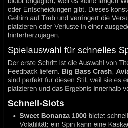
bleibt engagiert, weil es keine langen 
oder Entscheidungen gibt. Dieses kons
Gehirn auf Trab und verringert die Ver
platzieren oder Verluste in einer ausge
hinterherzujagen.
Spielauswahl für schnelles S
Der erste Schritt ist die Auswahl von Tite
Feedback liefern.
Big Bass Crash
,
Avi
sind perfekt für diesen Stil, weil sie es
platzieren und das Ergebnis innerhalb 
Schnell‑Slots
Sweet Bonanza 1000
bietet schnel
Volatilität; ein Spin kann eine Kas