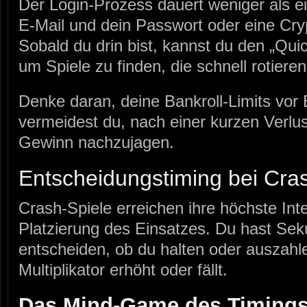
Der Login-Prozess dauert weniger als e
E‑Mail und dein Passwort oder eine Cry
Sobald du drin bist, kannst du den „Quick
um Spiele zu finden, die schnell rotieren
Denke daran, deine Bankroll‑Limits vo
vermeidest du, nach einer kurzen Verl
Gewinn nachzujagen.
Entscheidungstiming bei Cra
Crash‑Spiele erreichen ihre höchste Inte
Platzierung des Einsatzes. Du hast Se
entscheiden, ob du halten oder auszahlen
Multiplikator erhöht oder fällt.
Das Mind‑Game des Timing