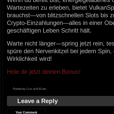
Wartezeiten zu erleben, bietet VulkanSp
brauchst—von blitzschnellen Slots bis z
Crypto‑Einzahlungen—alles in einer Obe
geschäftigen Leben Schritt hält.
Warte nicht länger—spring jetzt rein, te
spüre den Nervenkitzel bei jedem Spin,
Wirklichkeit wird!
Hole dir jetzt deinen Bonus!
Posted by
Crux
at 8:32 am
Leave a Reply
Your Comment