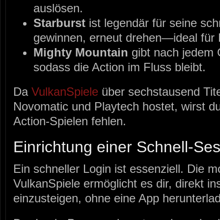
auslösen.
Starburst
ist legendär für seine sc
gewinnen, erneut drehen—ideal für 
Mighty Mountain
gibt nach jedem G
sodass die Action im Fluss bleibt.
Da
VulkanSpiele
über sechstausend Tit
Novomatic und Playtech hostet, wirst du
Action‑Spielen fehlen.
Einrichtung einer Schnell‑Se
Ein schneller Login ist essenziell. Die m
VulkanSpiele ermöglicht es dir, direkt 
einzusteigen, ohne eine App herunterl