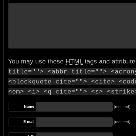
You may use these
HTML
tags and attribut
title=""> <abbr title=""> <acron
<blockquote cite=""> <cite> <cod
<em> <i> <q cite=""> <s> <strike
Name
(required)
E-mail
(required)