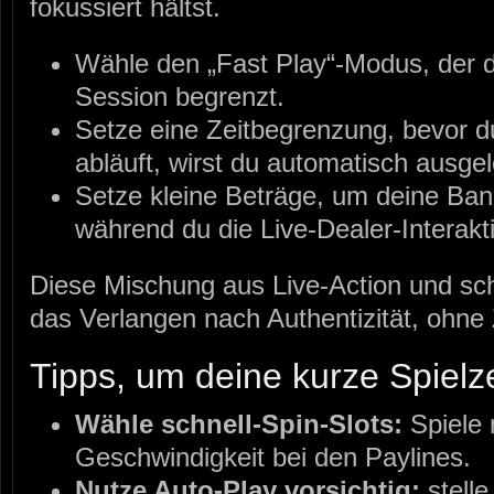
fokussiert hältst.
Wähle den „Fast Play“-Modus, der 
Session begrenzt.
Setze eine Zeitbegrenzung, bevor du
abläuft, wirst du automatisch ausgel
Setze kleine Beträge, um deine Ban
während du die Live‑Dealer‑Interakt
Diese Mischung aus Live‑Action und sc
das Verlangen nach Authentizität, ohne
Tipps, um deine kurze Spielz
Wähle schnell‑Spin‑Slots:
Spiele 
Geschwindigkeit bei den Paylines.
Nutze Auto‑Play vorsichtig:
stelle