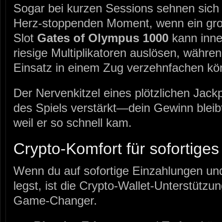
Sogar bei kurzen Sessions sehnen sich
Herz‑stoppenden Moment, wenn ein groß
Slot
Gates of Olympus 1000
kann inne
riesige Multiplikatoren auslösen, währe
Einsatz in einem Zug verzehnfachen kö
Der Nervenkitzel eines plötzlichen Jack
des Spiels verstärkt—dein Gewinn bleibt
weil er so schnell kam.
Crypto‑Komfort für sofortiges
Wenn du auf sofortige Einzahlungen u
legst, ist die Crypto‑Wallet‑Unterstützu
Game‑Changer.