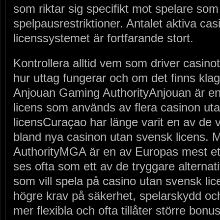
som riktar sig specifikt mot spelare som 
spelpausrestriktioner. Antalet aktiva ca
licenssystemet är fortfarande stort.
Kontrollera alltid vem som driver casinot,
hur uttag fungerar och om det finns kla
Anjouan Gaming AuthorityAnjouan är e
licens som används av flera casinon ut
licensCuraçao har länge varit en av de v
bland nya casinon utan svensk licens.
AuthorityMGA är en av Europas mest et
ses ofta som ett av de tryggare alternat
som vill spela på casino utan svensk lic
högre krav på säkerhet, spelarskydd oc
mer flexibla och ofta tillåter större bonu