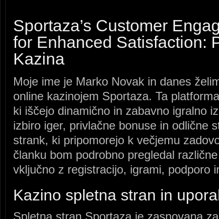
Sportaza’s Customer Engag
for Enhanced Satisfaction: 
Kazina
Moje ime je Marko Novak in danes želim 
online kazinojem Sportaza. Ta platforma 
ki iščejo dinamično in zabavno igralno i
izbiro iger, privlačne bonuse in odlične 
strank, ki pripomorejo k večjemu zadovo
članku bom podrobno pregledal različne
vključno z registracijo, igrami, podporo i
Kazino spletna stran in upor
Spletna stran Sportaza je zasnovana za