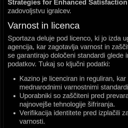
Strategies for Enhanced Satisfaction
zadovoljstvu igralcev.
Varnost in licenca
Sportaza deluje pod licenco, ki jo izda 
agencija, kar zagotavlja varnost in zašč
se garantirajo določeni standardi glede in
podatkov. Tukaj so ključni podatki:
Kazino je licenciran in reguliran, ka
mednarodnimi varnostnimi standardi
Uporabniki so zaščiteni pred prevara
najnovejše tehnologije šifriranja.
Verifikacija identitete pred izplačili
varnosti.