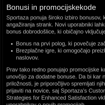
Bonusi in promocijskekode
Sportaza ponuja široko izbiro bonusov, ka
angažiranja strank. Novi uporabniki lahk
bonus dobrodošlice, ki običajno vključuj
Bonus na prvi polog, ki povečuje zač
Brezplačne igre, ki omogočajo preizk
naslovov.
Prav tako redno ponujajo promocijske kod
unovčijo za dodatne bonuse. Da bi kar naj
priložnosti, je priporočljivo spremljati nj
prijaviti na novice, saj Sportaza’s Cu
Strategies for Enhanced Satisfaction vk
uporabnikov o novih promocijah.