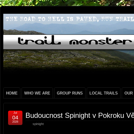
HOME
WHO WE ARE
GROUP RUNS
LOCAL TRAILS
OUR
Jul
Budoucnost Spinight v Pokroku V
04
2026
spinight