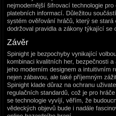
nejmodernější šifrovací technologie pr
platebních informací. Důležitou součástí 
systém ověřování hráčů, který se stará 
dodržoval pravidla a zákony týkající se 
Závěr
Spinight je bezpochyby vynikající volbo
kombinaci kvalitních her, bezpečnosti a
jeho moderním designem a intuitivním r
nejen zábavou, ale také příjemným záž
Spinight klade důraz na ochranu uživat
regulačních standardů, což je pro hráče
se technologie vyvíjí, věřím, že budouc
vědeckých objevů bude i nadále fascino
online hazardního hraní.