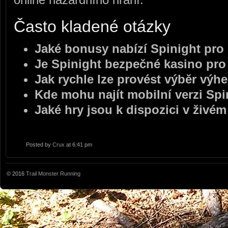
Často kladené otázky
Jaké bonusy nabízí Spinight pro
Je Spinight bezpečné kasino pro
Jak rychle lze provést výběr výhe
Kde mohu najít mobilní verzi Spi
Jaké hry jsou k dispozici v živé
Posted by
Crux
at 6:41 pm
© 2016
Trail Monster Running