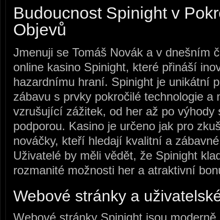
Budoucnost Spinight v Pok
Objevů
Jmenuji se Tomáš Novák a v dnešním č
online kasino Spinight, které přináší inov
hazardnímu hraní. Spinight je unikátní 
zábavu s prvky pokročilé technologie a 
vzrušující zážitek, od her až po výhody
podporou. Kasino je určeno jak pro zkuš
nováčky, kteří hledají kvalitní a zábavné
Uživatelé by měli vědět, že Spinight kl
rozmanité možnosti her a atraktivní bon
Webové stránky a uživatelské
Webové stránky Spinight jsou moderně n