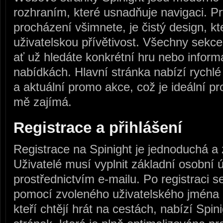
rozhraním, které usnadňuje navigaci. Prv
procházení všimnete, je čistý design, kt
uživatelskou přívětivost. Všechny sekc
ať už hledáte konkrétní hru nebo infor
nabídkách. Hlavní stránka nabízí rychlé
a aktuální promo akce, což je ideální pr
mě zajímá.
Registrace a přihlášení
Registrace na Spinight je jednoduchá a 
Uživatelé musí vyplnit základní osobní ú
prostřednictvím e-mailu. Po registraci s
pomocí zvoleného uživatelského jména a
kteří chtějí hrát na cestách, nabízí Spini