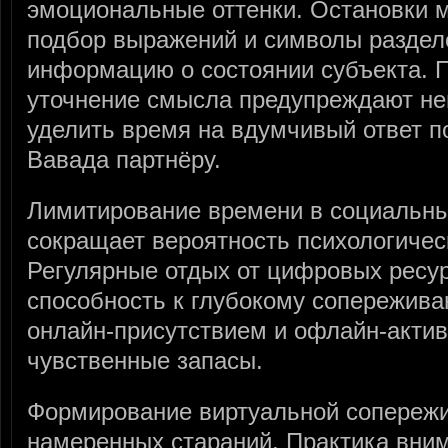
эмоциональные оттенки. Остановки 
подбор выражений и символы раздел
информацию о состоянии субъекта. 
уточнение смысла предупреждают не
уделить время на вдумчивый ответ п
Вавада партнёру.
Лимитирование времени в социальн
сокращает вероятность психологичес
Регулярные отдых от цифровых ресу
способность к глубокому сопережив
онлайн-присутствием и офлайн-актив
чувственные запасы.
Формирование виртуальной сопережи
намеренных стараний. Практика вним