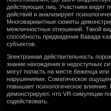
действующих лиц. Участники видят п
действий и анализируют психологиче
Многовариантные сюжеты демонстри
межличностных отношений. Такой ви
способность предвидения Вавада каз
субъектов.
Электронная действительность поро
знание нахождения в недоступных си
могут попасть на месте беженца или
нарушениями. Соматическое ощущени
повышает психологическое влияние.
демонстрируют, что VR-симуляции п
содействовать.