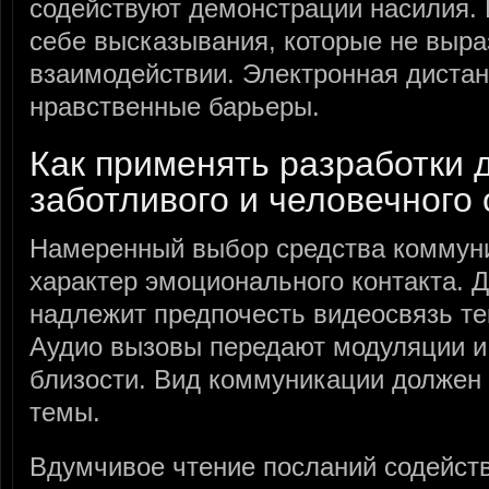
содействуют демонстрации насилия.
себе высказывания, которые не выра
взаимодействии. Электронная диста
нравственные барьеры.
Как применять разработки 
заботливого и человечного
Намеренный выбор средства коммун
характер эмоционального контакта. 
надлежит предпочесть видеосвязь т
Аудио вызовы передают модуляции и
близости. Вид коммуникации должен
темы.
Вдумчивое чтение посланий содейст