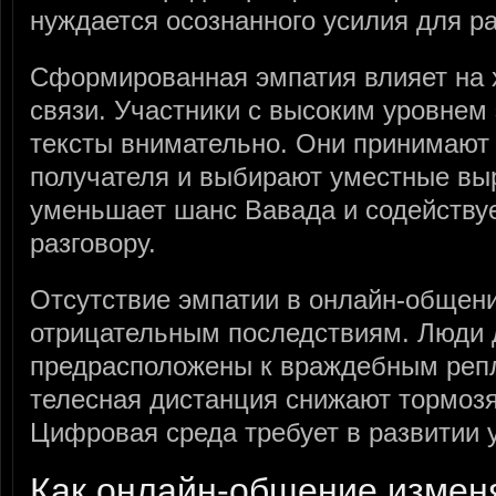
нуждается осознанного усилия для р
Сформированная эмпатия влияет на 
связи. Участники с высоким уровнем
тексты внимательно. Они принимают
получателя и выбирают уместные вы
уменьшает шанс Вавада и содейству
разговору.
Отсутствие эмпатии в онлайн-общени
отрицательным последствиям. Люди 
предрасположены к враждебным реп
телесная дистанция снижают тормоз
Цифровая среда требует в развитии 
Как онлайн-общение измен