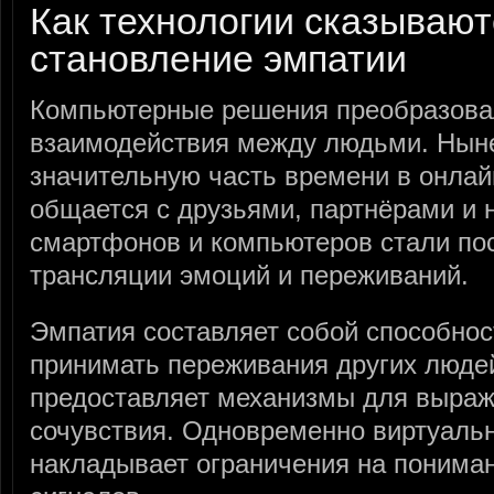
Как технологии сказывают
становление эмпатии
Компьютерные решения преобразова
взаимодействия между людьми. Нын
значительную часть времени в онлай
общается с друзьями, партнёрами и
смартфонов и компьютеров стали по
трансляции эмоций и переживаний.
Эмпатия составляет собой способнос
принимать переживания других люде
предоставляет механизмы для выраж
сочувствия. Одновременно виртуаль
накладывает ограничения на понима