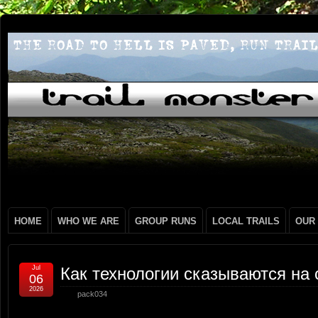
HOME
WHO WE ARE
GROUP RUNS
LOCAL TRAILS
OUR
Jul
Как технологии сказываются на
06
2026
pack034