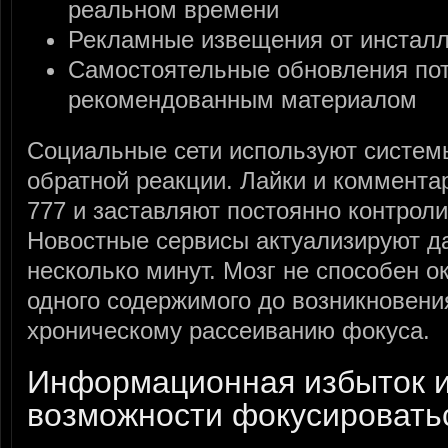
реальном времени
Рекламные извещения от инстал
Самостоятельные обновления пот
рекомендованным материалом
Социальные сети используют систе
обратной реакции. Лайки и коммента
777 и заставляют постоянно контроли
Новостные сервисы актуализируют 
несколько минут. Мозг не способен о
одного содержимого до возникновения
хроническому рассеиванию фокуса.
Информационная избыток и
возможности фокусировать