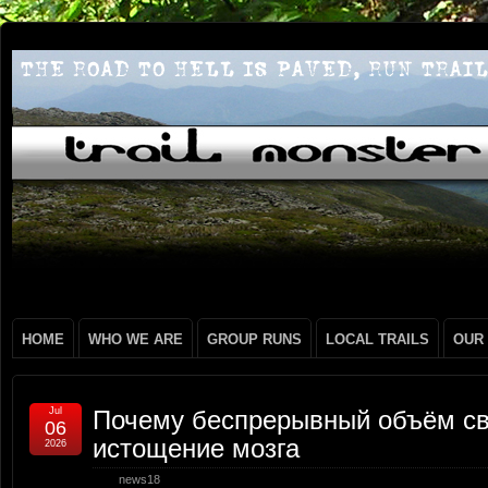
HOME
WHO WE ARE
GROUP RUNS
LOCAL TRAILS
OUR
Jul
Почему беспрерывный объём св
06
истощение мозга
2026
news18