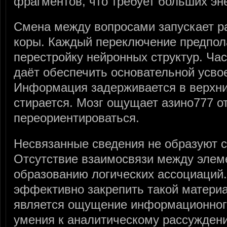
фрагментов, что требует больших эн
Смена между вопросами запускает р
коры. Каждый переключение предпол
перестройку нейронных структур. Час
даёт обеспечить основательной усв
Информация задерживается в верхни
стирается. Мозг ощущает азино777 о
переориентироваться.
Несвязанные сведения не образуют 
Отсутствие взаимосвязи между элем
образованию логических ассоциаций.
эффективно закрепить такой материа
является ощущение информационного
умения к аналитическому рассужден