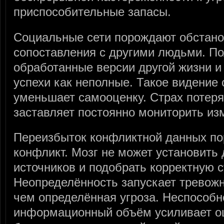
приспособительные запасы.
Социальные сети порождают обстано
сопоставления с другими людьми. По
обработанные версии другой жизни 
успехи как неполные. Такое видение 
уменьшает самооценку. Страх потер
заставляет постоянно мониторить из
Переизбыток конфликтной данных по
конфликт. Мозг не может установить
источников и подобрать корректную с
Неопределённость запускает тревож
чем определённая угроза. Неспособн
информационный объём усиливает 