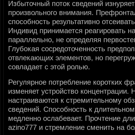
Избыточный поток сведений изнуряе
произвольного внимания. Префронта
способность результативно отсеиват
Индивид принимается реагировать н
параллельно, не определяя первосте
Глубокая сосредоточенность предпол
отвлекающих элементов, но перегру
совладает с этой ролью.
Регулярное потребление коротких ф
изменяет устройство концентрации. 
настраиваются к стремительному обз
сведений. Способность к длительно
медленно ослабевает. Прочтение дли
azino777 и стремление сменить на б