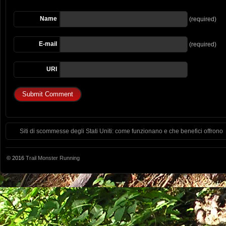
Name
(required)
E-mail
(required)
URI
Siti di scommesse degli Stati Uniti: come funzionano e che benefici offrono
© 2016
Trail Monster Running