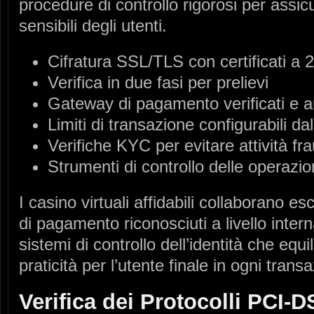
procedure di controllo rigorosi per assic
sensibili degli utenti.
Cifratura SSL/TLS con certificati a 2
Verifica in due fasi per prelievi
Gateway di pagamento verificati e au
Limiti di transazione configurabili dal
Verifiche KYC per evitare attività fr
Strumenti di controllo delle operazio
I casino virtuali affidabili collaborano 
di pagamento riconosciuti a livello inte
sistemi di controllo dell’identità che equ
praticità per l’utente finale in ogni tra
Verifica dei Protocolli PCI-