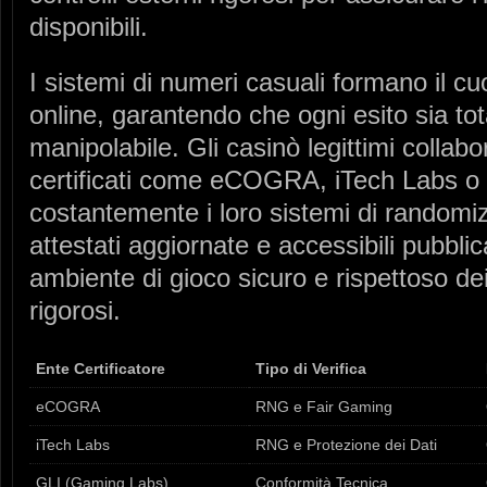
disponibili.
I sistemi di numeri casuali formano il cu
online, garantendo che ogni esito sia t
manipolabile. Gli casinò legittimi collab
certificati come eCOGRA, iTech Labs o 
costantemente i loro sistemi di randomi
attestati aggiornate e accessibili pubbl
ambiente di gioco sicuro e rispettoso dei 
rigorosi.
Ente Certificatore
Tipo di Verifica
eCOGRA
RNG e Fair Gaming
iTech Labs
RNG e Protezione dei Dati
GLI (Gaming Labs)
Conformità Tecnica