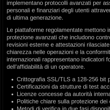
implementano protocolli avanzati per assi
personali e finanziari degli utenti attrave
di ultima generazione.
Le piattaforme regolamentate mettono in
protezione avanzati che includono control
revisioni esterne e attestazioni rilasciat
chiarezza nelle operazioni e la conformi
internazionali rappresentano indicatori 
dell’affidabilità di un operatore.
Crittografia SSL/TLS a 128-256 bit p
Certificazioni da strutture di test acc
Licenze concesse da autorità interna
Politiche chiare sulla protezione dei 
Metodi di verifica in due fasi disponib