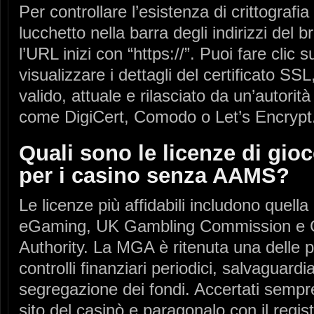
Per controllare l’esistenza di crittografia
lucchetto nella barra degli indirizzi del 
l’URL inizi con “https://”. Puoi fare clic s
visualizzare i dettagli del certificato SS
valido, attuale e rilasciato da un’autorità
come DigiCert, Comodo o Let’s Encrypt
Quali sono le licenze di gioc
per i casino senza AAMS?
Le licenze più affidabili includono quel
eGaming, UK Gambling Commission e Gi
Authority. La MGA è ritenuta una delle p
controlli finanziari periodici, salvaguardi
segregazione dei fondi. Accertati sempre
sito del casinò e paragonalo con il registr