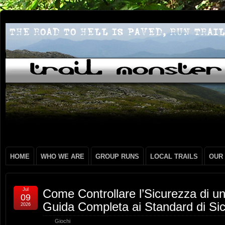
HOME
WHO WE ARE
GROUP RUNS
LOCAL TRAILS
OUR
Jul
Come Controllare l’Sicurezza di 
09
Guida Completa ai Standard di Si
2026
Giochi