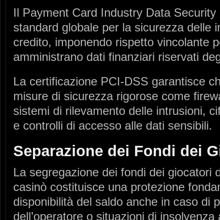
Il Payment Card Industry Data Security
standard globale per la sicurezza delle i
credito, imponendo rispetto vincolante 
amministrano dati finanziari riservati degl
La certificazione PCI-DSS garantisce che
misure di sicurezza rigorose come firewa
sistemi di rilevamento delle intrusioni, cif
e controlli di accesso alle dati sensibili.
Separazione dei Fondi dei G
La segregazione dei fondi dei giocatori d
casinò costituisce una protezione fonda
disponibilità del saldo anche in caso di
dell’operatore o situazioni di insolvenza