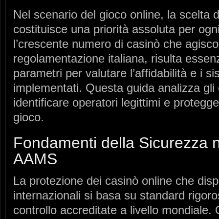
Nel scenario del gioco online, la scelta 
costituisce una priorità assoluta per ogn
l’crescente numero di casinò che agisco
regolamentazione italiana, risulta esse
parametri per valutare l’affidabilità e i s
implementati. Questa guida analizza gli 
identificare operatori legittimi e protegg
gioco.
Fondamenti della Sicurezza 
AAMS
La protezione dei casinò online che dis
internazionali si basa su standard rigorosi
controllo accreditate a livello mondiale.