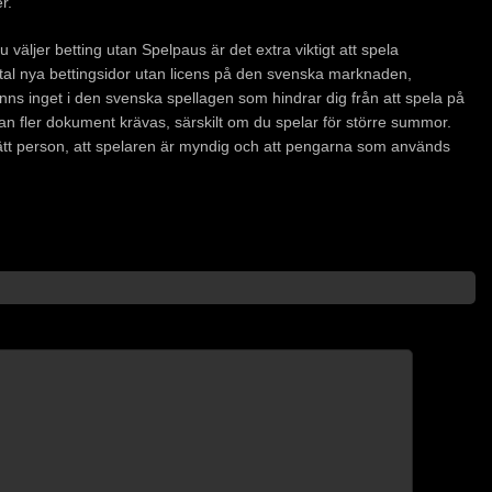
r.
u väljer betting utan Spelpaus är det extra viktigt att spela
 antal nya bettingsidor utan licens på den svenska marknaden,
ns inget i den svenska spellagen som hindrar dig från att spela på
 kan fler dokument krävas, särskilt om du spelar för större summor.
ör rätt person, att spelaren är myndig och att pengarna som används