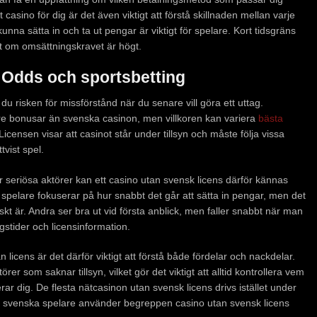
tt casino för dig är det även viktigt att förstå skillnaden mellan varje
nna sätta in och ta ut pengar är viktigt för spelare. Kort tidsgräns
t om omsättningskravet är högt.
 Odds och sportsbetting
du risken för missförstånd när du senare vill göra ett uttag.
örre bonusar än svenska casinon, men villkoren kan variera
bästa
 Licensen visar att casinot står under tillsyn och måste följa vissa
tvist spel.
r seriösa aktörer kan ett casino utan svensk licens därför kännas
spelare fokuserar på hur snabbt det går att sätta in pengar, men det
skt är. Andra ser bra ut vid första anblick, men faller snabbt när man
gstider och licensinformation.
n licens är det därför viktigt att förstå både fördelar och nackdelar.
rer som saknar tillsyn, vilket gör det viktigt att alltid kontrollera vem
ar dig. De flesta nätcasinon utan svensk licens drivs istället under
ga svenska spelare använder begreppen casino utan svensk licens