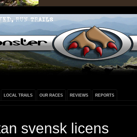
LOCAL TRAILS
OUR RACES
REVIEWS
REPORTS
an svensk licens