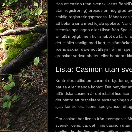
Hos ett casino utan svensk licens BankID
utan registrering) erbjuds en hög grad 
smidig registreringsprocess. Många cas
att belöna sina mest lojala spelare. När 
svenska spellagen eller tillsyn från Speli
är fullt möjligt, men hur snabbt du får di
det istället vanligt med kort, e-plånböcke
licens saknar däremot tillsyn från en spe
granskar verksamheten eller hanterar kl
Lista: Casinon utan sve
Kontrollera alltid om casinot erbjuder egn
pausa eller stänga kontot. Det betyder at
utländska casinon är det istället licensen 
det bättre att respektera avstängningen 
själv kontrollera licens, spelgränser, utta
Om casinot har licens från exempelvis MG
svensk licens. Ja, det finns casinon uta
vanligt. Ja, det finns många säkra casino