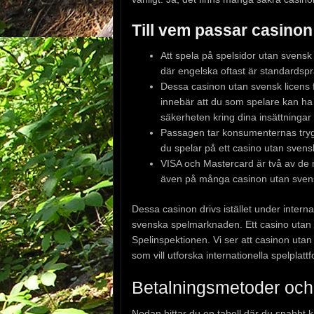
Till vem passar casinon
Att spela på spelsidor utan svensk
där engelska oftast är standardspr
Dessa casinon utan svensk licens f
innebär att du som spelare kan ha e
säkerheten kring dina insättningar
Passagen tar konsumenternas trygghe
du spelar på ett casino utan svensk
VISA och Mastercard är två av de
även på många casinon utan svens
Dessa casinon drivs istället under interna
svenska spelmarknaden. Ett casino utan sv
Spelinspektionen. Vi ser att casinon utan 
som vill utforska internationella spelplatt
Betalningsmetoder och 
Nedan hittar du en tabell där du snabbt 