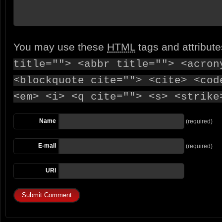
You may use these
HTML
tags and attribut
title=""> <abbr title=""> <acron
<blockquote cite=""> <cite> <cod
<em> <i> <q cite=""> <s> <strike
Name
(required)
E-mail
(required)
URI