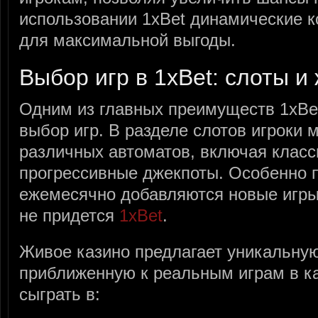
использовании 1xBet динамические 
для максимальной выгоды.
Выбор игр в 1xBet: слоты и
Одним из главных преимуществ 1xBe
выбор игр. В разделе слотов игроки 
различных автоматов, включая класс
прогрессивные джекпоты. Особенно п
ежемесячно добавляются новые игры,
не придется
1xBet
.
Живое казино предлагает уникальну
приближенную к реальным играм в к
сыграть в: