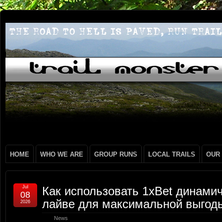
HOME
WHO WE ARE
GROUP RUNS
LOCAL TRAILS
OUR
Jul
Как использовать 1xBet динами
08
лайве для максимальной выгод
2026
News