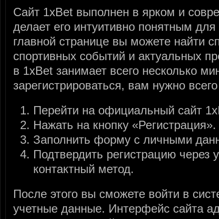
Сайт 1xBet выполнен в ярком и совр
делает его интуитивно понятным для
главной странице вы можете найти сп
спортивных событий и актуальных пр
в 1xBet занимает всего несколько ми
зарегистрироваться, вам нужно всего
Перейти на официальный сайт 1x
Нажать на кнопку «Регистрация».
Заполнить форму с личными дан
Подтвердить регистрацию через 
контактный метод.
После этого вы сможете войти в сист
учетные данные. Интерфейс сайта а