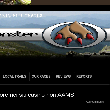
LOCAL TRAILS
OUR RACES
REVIEWS
REPORTS
atore nei siti casino non AAMS
Add comments