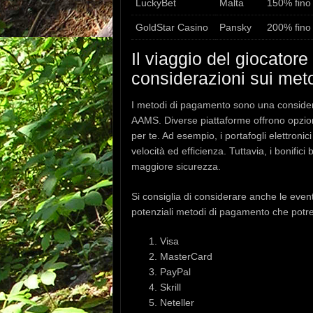
LuckyBet
Malta
150% fino
GoldStar Casino
Pansky
200% fino
Il viaggio del giocator
considerazioni sui met
I metodi di pagamento sono una considera
AAMS. Diverse piattaforme offrono opzioni
per te. Ad esempio, i portafogli elettroni
velocità ed efficienza. Tuttavia, i bonifi
maggiore sicurezza.
Si consiglia di considerare anche le event
potenziali metodi di pagamento che potres
Visa
MasterCard
PayPal
Skrill
Neteller