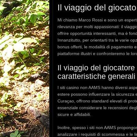
Il viaggio del giocat
Mi chiamo Marco Rossi e sono un esperto
rilevanza per molti appassionati: il viagg
offrire opportunità interessanti, ma è fon
Innanzitutto, per orientarti tra le varie o
bonus offerti, le modalità di pagamento e 
piattaforme illustri e confronteremo le lo
Il viaggio del giocator
caratteristiche generali
I siti casino non AAMS hanno diversi aspetti
estere possono influenzare la sicurezza e 
Curaçao, offrono standard elevati di prote
essenziale considerare le recensioni degli
sicure e affidabili.
Inoltre, spesso i siti non AAMS propongon
analizzare i requisiti di scommessa e le l