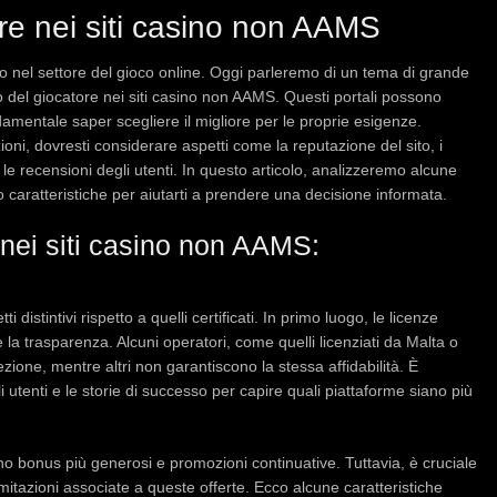
ore nei siti casino non AAMS
 nel settore del gioco online. Oggi parleremo di un tema di grande
io del giocatore nei siti casino non AAMS. Questi portali possono
damentale saper scegliere il migliore per le proprie esigenze.
pzioni, dovresti considerare aspetti come la reputazione del sito, i
le recensioni degli utenti. In questo articolo, analizzeremo alcune
ro caratteristiche per aiutarti a prendere una decisione informata.
e nei siti casino non AAMS:
 distintivi rispetto a quelli certificati. In primo luogo, le licenze
la trasparenza. Alcuni operatori, come quelli licenziati da Malta o
zione, mentre altri non garantiscono la stessa affidabilità. È
 utenti e le storie di successo per capire quali piattaforme siano più
o bonus più generosi e promozioni continuative. Tuttavia, è cruciale
imitazioni associate a queste offerte. Ecco alcune caratteristiche