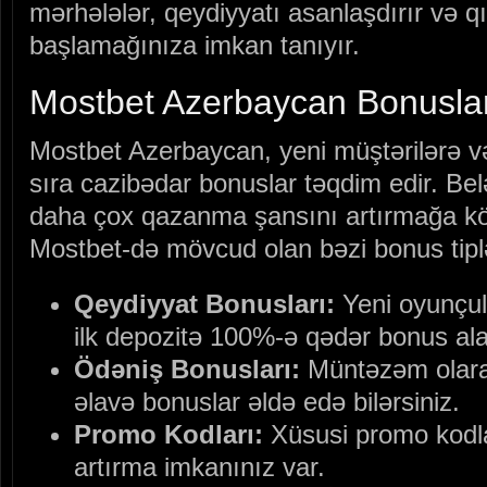
mərhələlər, qeydiyyatı asanlaşdırır və 
başlamağınıza imkan tanıyır.
Mostbet Azerbaycan Bonusla
Mostbet Azerbaycan, yeni müştərilərə v
sıra cazibədar bonuslar təqdim edir. Bel
daha çox qazanma şansını artırmağa k
Mostbet-də mövcud olan bəzi bonus tiplə
Qeydiyyat Bonusları:
Yeni oyunçul
ilk depozitə 100%-ə qədər bonus ala 
Ödəniş Bonusları:
Müntəzəm olaraq
əlavə bonuslar əldə edə bilərsiniz.
Promo Kodları:
Xüsusi promo kodlar
artırma imkanınız var.