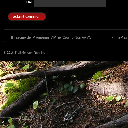
URI
Il Fascino dei Programmi VIP nei Casino Non AAMS
PrimePlay 
© 2016
Trail Monster Running