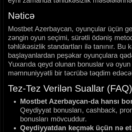
eyni zamanda təhlükəsizlik məsələlərinə 
Nəticə
Mostbet Azerbaycan, oyunçular üçün ge
zəngin oyun seçimi, sürətli ödəniş meto
təhlükəsizlik standartları ilə tanınır. Bu 
başlayanlardan peşəkar oyunçulara qəd
Yuxarıda qeyd olunan bonuslar və oyun 
məmnuniyyətli bir təcrübə təqdim edəcə
Tez-Tez Verilən Suallar (FAQ
Mostbet Azerbaycan-da hansı b
Qeydiyyat bonusları, cashback, pro
bonusları mövcuddur.
Qeydiyyatdan keçmək üçün nə e