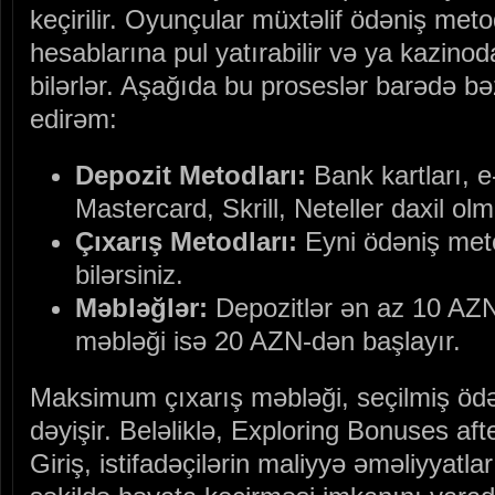
keçirilir. Oyunçular müxtəlif ödəniş met
hesablarına pul yatırabilir və ya kazino
bilərlər. Aşağıda bu proseslər barədə b
edirəm:
Depozit Metodları:
Bank kartları, e-
Mastercard, Skrill, Neteller daxil olm
Çıxarış Metodları:
Eyni ödəniş metod
bilərsiniz.
Məbləğlər:
Depozitlər ən az 10 AZN-
məbləği isə 20 AZN-dən başlayır.
Maksimum çıxarış məbləği, seçilmiş öd
dəyişir. Beləliklə, Exploring Bonuses a
Giriş, istifadəçilərin maliyyə əməliyyatla