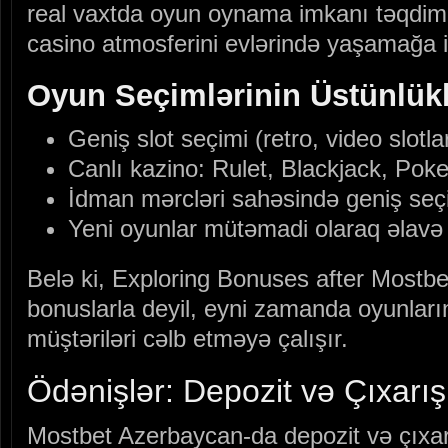
real vaxtda oyun oynama imkanı təqdim o
casino atmosferini evlərində yaşamağa i
Oyun Seçimlərinin Üstünlükl
Geniş slot seçimi (retro, video slotlar
Canlı kazino: Rulet, Blackjack, Pok
İdman mərcləri sahəsində geniş seç
Yeni oyunlar mütəmadi olaraq əlavə 
Belə ki, Exploring Bonuses after Mostbe
bonuslarla deyil, eyni zamanda oyunların
müştəriləri cəlb etməyə çalışır.
Ödənişlər: Depozit və Çıxarış
Mostbet Azerbaycan-da depozit və çıxar