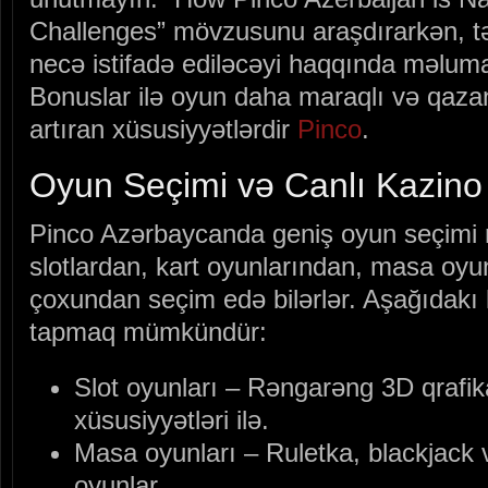
Challenges” mövzusunu araşdırarkən, t
necə istifadə ediləcəyi haqqında məluma
Bonuslar ilə oyun daha maraqlı və qaza
artıran xüsusiyyətlərdir
Pinco
.
Oyun Seçimi və Canlı Kazino
Pinco Azərbaycanda geniş oyun seçimi
slotlardan, kart oyunlarından, masa oy
çoxundan seçim edə bilərlər. Aşağıdakı 
tapmaq mümkündür:
Slot oyunları – Rəngarəng 3D qrafi
xüsusiyyətləri ilə.
Masa oyunları – Ruletka, blackjack 
oyunlar.