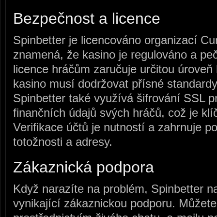
Bezpečnost a licence
Spinbetter je licencováno organizací C
znamená, že kasino je regulováno a peč
licence hráčům zaručuje určitou úroveň 
kasino musí dodržovat přísné standardy 
Spinbetter také využívá šifrování SSL 
finančních údajů svých hráčů, což je kl
Verifikace účtů je nutností a zahrnuje p
totožnosti a adresy.
Zákaznická podpora
Když narazíte na problém, Spinbetter n
vynikající zákaznickou podporu. Můžete 