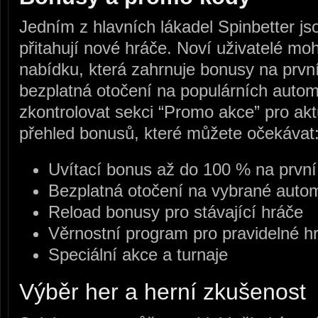
Jedním z hlavních lákadel Spinbetter jso
přitahují nové hráče. Noví uživatelé moh
nabídku, která zahrnuje bonusy na první
bezplatná otočení na populárních autom
zkontrolovat sekci “Promo akce” pro akt
přehled bonusů, které můžete očekávat
Uvítací bonus až do 100 % na první
Bezplatná otočení na vybrané auto
Reload bonusy pro stávající hráče
Věrnostní program pro pravidelné h
Speciální akce a turnaje
Výběr her a herní zkušenost