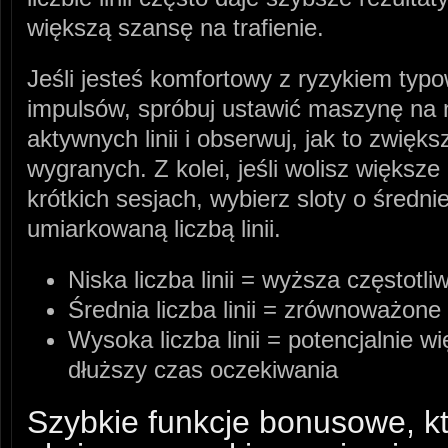
większą szansę na trafienie.
Jeśli jesteś komfortowy z ryzykiem typo
impulsów, spróbuj ustawić maszynę na n
aktywnych linii i obserwuj, jak to zwięks
wygranych. Z kolei, jeśli wolisz większe
krótkich sesjach, wybierz sloty o średni
umiarkowaną liczbą linii.
Niska liczba linii = wyższa częstotli
Średnia liczba linii = zrównoważone
Wysoka liczba linii = potencjalnie w
dłuższy czas oczekiwania
Szybkie funkcje bonusowe, k