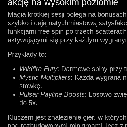
akcję na wysokim poziomie
Magia krótkiej sesji polega na bonusach
szybko i dają natychmiastową satysfakc
funkcjami free spin po trzech scatterac
aktywującymi się przy każdym wygrany
Przykłady to:
Wildfire Fury
: Darmowe spiny przy t
Mystic Multipliers
: Każda wygrana n
stawkę.
Pulsar Payline Boosts
: Losowo zwię
do 5x.
Kluczem jest znalezienie gier, w których
pod rozbudowanymi minigraami, lecz zi