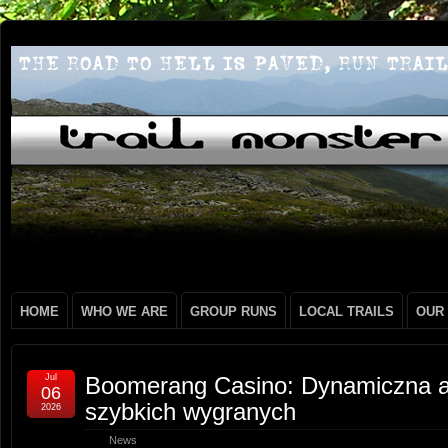
HOME
WHO WE ARE
GROUP RUNS
LOCAL TRAILS
OUR
Jul
Boomerang Casino: Dynamiczna ak
06
szybkich wygranych
2026
News