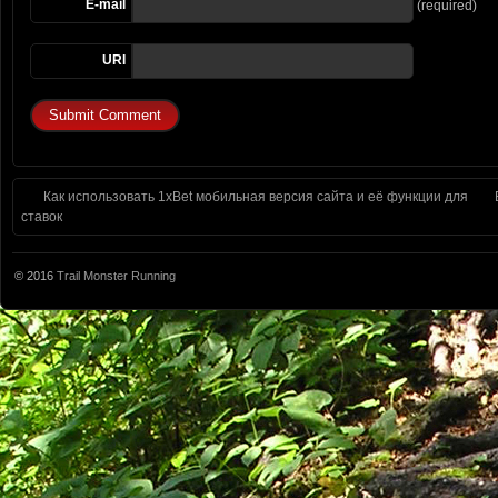
E-mail
(required)
URI
Как использовать 1xBet мобильная версия сайта и её функции для
ставок
© 2016
Trail Monster Running