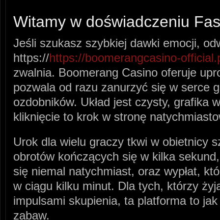
Witamy w doświadczeniu Fa
Jeśli szukasz szybkiej dawki emocji, od
https://
https://boomerangcasino-official.p
zwalnia. Boomerang Casino oferuje upros
pozwala od razu zanurzyć się w serce 
ozdobników. Układ jest czysty, grafika 
kliknięcie to krok w stronę natychmiasto
Urok dla wielu graczy tkwi w obietnicy 
obrotów kończących się w kilka sekund,
się niemal natychmiast, oraz wypłat, kt
w ciągu kilku minut. Dla tych, którzy żyj
impulsami skupienia, ta platforma to ja
zabaw.