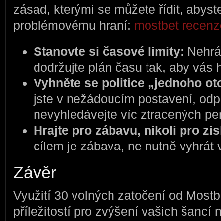
zásad, kterými se můžete řídit, abyst
problémovému hraní:
mostbet recenz
Stanovte si časové limity:
Nehráv
dodržujte plán času tak, aby vás
Vyhněte se politice „jednoho ot
jste v nežádoucím postavení, odpo
nevyhledávejte víc ztracených pe
Hrajte pro zábavu, nikoli pro zis
cílem je zábava, ne nutně vyhrát 
Závěr
Využití 30 volných zatočení od Most
příležitostí pro zvýšení vašich šancí 