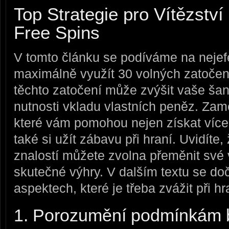
Top Strategie pro Vítězství
Free Spins
V tomto článku se podíváme na nejefek
maximálně využít 30 volných zatočení
těchto zatočení může zvýšit vaše ša
nutnosti vkladu vlastních peněz. Zam
které vám pomohou nejen získat více 
také si užít zábavu při hraní. Uvidíte,
znalostí můžete zvolna přeměnit své 
skutečné výhry. V dalším textu se doč
aspektech, které je třeba zvážit při h
1. Porozumění podmínkám