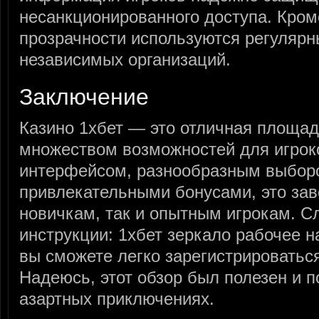
несанкционированного доступа. Кром
прозрачности используются регулярн
независимых организаций.
Заключение
Казино 1хбет — это отличная площад
множеством возможностей для игрок
интерфейсом, разнообразным выборо
привлекательными бонусами, это зав
новичкам, так и опытным игрокам. С
инструкции: 1хбет зеркало рабочее н
вы сможете легко зарегистрироваться
Надеюсь, этот обзор был полезен и 
азартных приключениях.