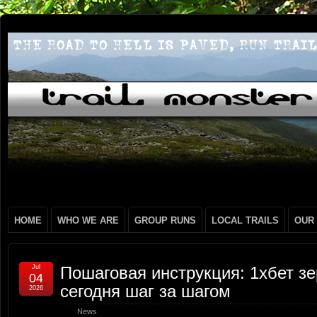
HOME
WHO WE ARE
GROUP RUNS
LOCAL TRAILS
OUR
Jul
Пошаговая инструкция: 1хбет з
04
сегодня шаг за шагом
2026
News