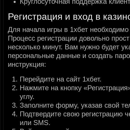
Круглосуточная поддержка клиент
Регистрация и вход в казин
Для начала игры в 1хбет необходимо
Процесс регистрации довольно прост
несколько минут. Вам нужно будет ук
персональные данные и создать паро
инструкция:
Перейдите на сайт 1хбет.
Нажмите на кнопку «Регистрация
углу.
Заполните форму, указав свой тел
Подтвердите свою регистрацию ч
или SMS.