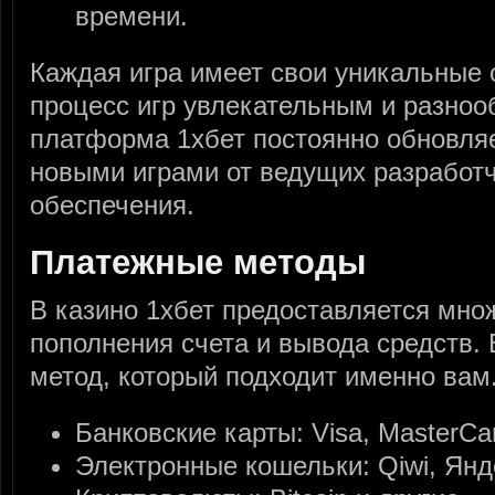
времени.
Каждая игра имеет свои уникальные 
процесс игр увлекательным и разноо
платформа 1хбет постоянно обновля
новыми играми от ведущих разработ
обеспечения.
Платежные методы
В казино 1хбет предоставляется мно
пополнения счета и вывода средств.
метод, который подходит именно вам
Банковские карты: Visa, MasterCa
Электронные кошельки: Qiwi, Янд