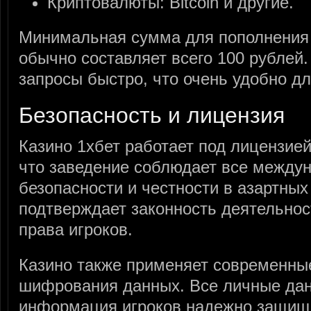
Криптовалюты: Bitcoin и другие.
Минимальная сумма для пополнения 
обычно составляет всего 100 рублей
запросы быстро, что очень удобно дл
Безопасность и лицензия
Казино 1хбет работает под лицензией
что заведение соблюдает все между
безопасности и честности в азартных
подтверждает законность деятельнос
права игроков.
Казино также применяет современны
шифрования данных. Все личные да
информация игроков надежно защищ