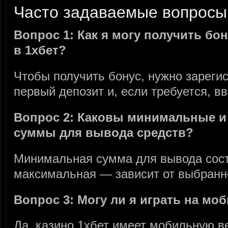
Часто задаваемые вопросы
Вопрос 1: Как я могу получить бо
в 1хбет?
Чтобы получить бонус, нужно зарегис
первый депозит и, если требуется, в
Вопрос 2: Каковы минимальные 
суммы для вывода средств?
Минимальная сумма для вывода сост
максимальная — зависит от выбранно
Вопрос 3: Могу ли я играть на мо
Да, казино 1хбет имеет мобильную в