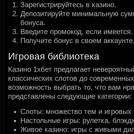
Зарегистрируйтесь в казино.
Депозитируйте минимальную сум
бонуса.
Введите промокод, если имеется.
Получите бонус в своем аккаунте
Игровая библиотека
Казино 1хбет предлагает невероятны
классических слотов до современных 
возможность выбрать то, что вам нра
представлены следующие категории:
Слоты: множество тем и игровых 
Настольные игры: рулетка, блэкдж
Живое казино: игры с живыми ди