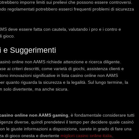
otrebbero imporre limiti sui prelievi che possono essere controversi.
o regolamentati potrebbero esserci frequenti problemi di sicurezza
AAMS deve essere fatta con cautela, valutando i pro e i contro e
i gioco.
li e Suggerimenti
casinò online non AAMS richiede attenzione e ricerca diligente.
e ai criteri descritti, come varietà di giochi, assistenza clienti e
no innovazioni significative in lista casino online non AAMS
r quanto riguarda la sicurezza e la legalità. Sul lungo termine, la
n solo divertente, ma anche sicura.
a casino online non AAMS gaming
, è fondamentale considerare tutti
o esigenze diverse, quindi prendetevi il tempo per decidere quale casinò
on le giuste informazioni a disposizione, sarete in grado di fare una
za di gioco onesta e divertente
migliori casino online italia
.