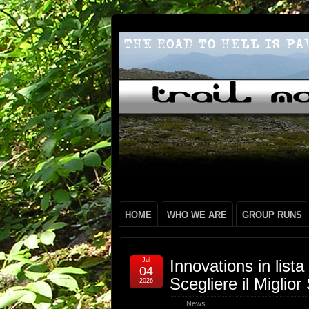
HOME
WHO WE ARE
GROUP RUNS
Jul
Innovations in lis
04
Scegliere il Miglior 
2026
News