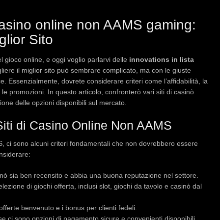
 casino online non AAMS gaming:
lior Sito
 gioco online, e oggi voglio parlarvi delle
innovations in lista
gliere il miglior sito può sembrare complicato, ma con le giuste
. Essenzialmente, dovrete considerare criteri come l’affidabilità, la
le promozioni. In questo articolo, confronterò vari siti di casinò
one delle opzioni disponibili sul mercato.
r Siti di Casino Online Non AAMS
S, ci sono alcuni criteri fondamentali che non dovrebbero essere
onsiderare:
inò sia ben recensito e abbia una buona reputazione nel settore.
lezione di giochi offerta, inclusi slot, giochi da tavolo e casinò dal
offerte benvenuto e i bonus per clienti fedeli.
se ci sono opzioni di pagamento sicure e convenienti disponibili.