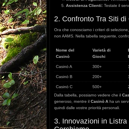
Assistenza Clienti:
Testate il serv
2. Confronto Tra Siti 
Ora che conosciamo i criteri di selezione,
non AAMS. Nella tabella seguente, confro
Nome del
Varietà di
Casinò
Giochi
Casinò A
300+
Casinò B
200+
Casinò C
500+
Dalla tabella, possiamo vedere che il
Cas
generoso, mentre il
Casinò A
ha un servi
quindi dalle vostre priorità personali.
3. Innovazioni in List
Cerchiamo