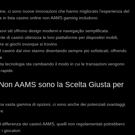
line, ci sono nuove innovazioni che hanno migliorato l’esperienza del
ns in lista casino online non AAMS gaming includono:
uovi siti offrono design moderni e navegação semplificata.
 di casinò ottimizza le loro piattaforme per dispositivi mobili,
e ai giochi ovunque si trovino.
I casinò dal vivo stanno diventando sempre più sofisticati, offrendo
e.
a tecnologia sta cambiando il modo in cui le transazioni vengono
 rapide.
co Non AAMS sono la Scelta Giusta per
una vasta gamma di opzioni, ci sono anche dei potenziali svantaggi.
re:
 differenza dei casinò AAMS, quelli non regolamentati potrebbero
i giocatori.