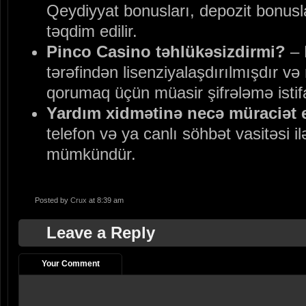
Qeydiyyat bonusları, depozit bonusla
təqdim edilir.
Pinco Casino təhlükəsizdirmi?
– 
tərəfindən lisenziyalaşdırılmışdır v
qorumaq üçün müasir şifrələmə istifa
Yardım xidmətinə necə müraciət 
telefon və ya canlı söhbət vasitəsi i
mümkündür.
Posted by
Crux
at 8:39 am
Leave a Reply
Your Comment