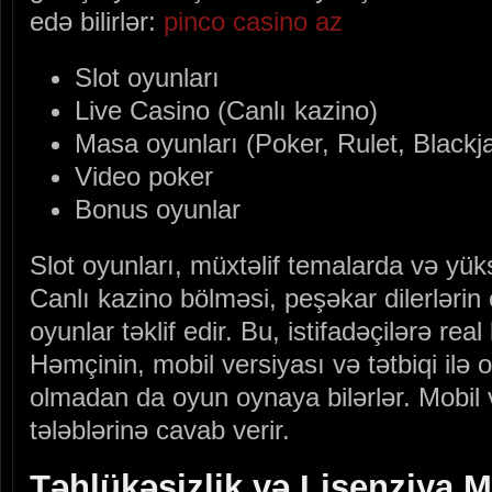
edə bilirlər:
pinco casino az
Slot oyunları
Live Casino (Canlı kazino)
Masa oyunları (Poker, Rulet, Blackj
Video poker
Bonus oyunlar
Slot oyunları, müxtəlif temalarda və yük
Canlı kazino bölməsi, peşəkar dilerlərin
oyunlar təklif edir. Bu, istifadəçilərə rea
Həmçinin, mobil versiyası və tətbiqi ilə 
olmadan da oyun oynaya bilərlər. Mobil 
tələblərinə cavab verir.
Təhlükəsizlik və Lisenziya M