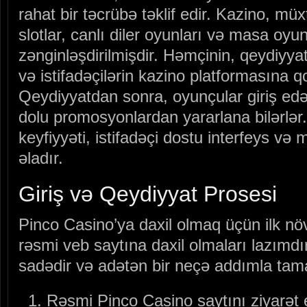
rahat bir təcrübə təklif edir. Kazino, mü
slotlar, canlı diler oyunları və masa oyunl
zənginləşdirilmişdir. Həmçinin, qeydiyyat
və istifadəçilərin kazino platformasına q
Qeydiyyatdan sonra, oyunçular giriş edə
dolu promosyonlardan yararlana bilərlər
keyfiyyəti, istifadəçi dostu interfeys və
əladır.
Giriş və Qeydiyyat Prosesi
Pinco Casino’ya daxil olmaq üçün ilk növ
rəsmi veb saytına daxil olmaları lazımdı
sadədir və adətən bir neçə addımla tam
Rəsmi Pinco Casino saytını ziyarət 